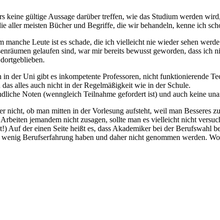
 keine gültige Aussage darüber treffen, wie das Studium werden wird,
e aller meisten Bücher und Begriffe, die wir behandeln, kenne ich sch
 um manche Leute ist es schade, die ich vielleicht nie wieder sehen wer
enräumen gelaufen sind, war mir bereits bewusst geworden, dass ich ni
dortgeblieben.
h in der Uni gibt es inkompetente Professoren, nicht funktionierende Te
as alles auch nicht in der Regelmäßigkeit wie in der Schule.
ündliche Noten (wenngleich Teilnahme gefordert ist) und auch keine 
der nicht, ob man mitten in der Vorlesung aufsteht, weil man Besseres zu
s Arbeiten jemandem nicht zusagen, sollte man es vielleicht nicht ve
) Auf der einen Seite heißt es, dass Akademiker bei der Berufswahl be
w. wenig Berufserfahrung haben und daher nicht genommen werden. Worin