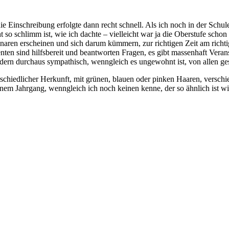
die Einschreibung erfolgte dann recht schnell. Als ich noch in der Schul
icht so schlimm ist, wie ich dachte – vielleicht war ja die Oberstufe sch
ren erscheinen und sich darum kümmern, zur richtigen Zeit am richtige
nten sind hilfsbereit und beantworten Fragen, es gibt massenhaft Veran
dern durchaus sympathisch, wenngleich es ungewohnt ist, von allen ge
rschiedlicher Herkunft, mit grünen, blauen oder pinken Haaren, versc
nem Jahrgang, wenngleich ich noch keinen kenne, der so ähnlich ist wie