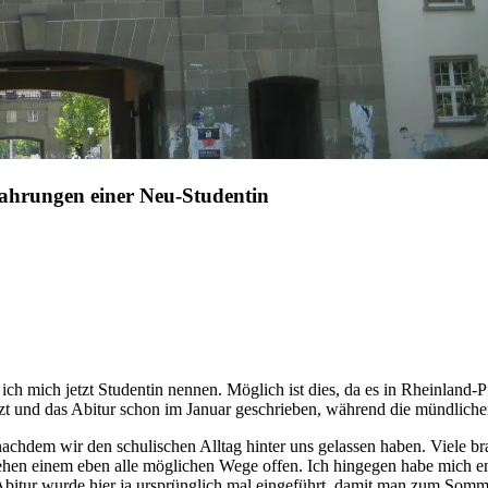
rfahrungen einer Neu-Studentin
rf ich mich jetzt Studentin nennen. Möglich ist dies, da es in Rheinland
zt und das Abitur schon im Januar geschrieben, während die mündliche
 nachdem wir den schulischen Alltag hinter uns gelassen haben. Viele bra
hen einem eben alle möglichen Wege offen. Ich hingegen habe mich ent
bitur wurde hier ja ursprünglich mal eingeführt, damit man zum Somme