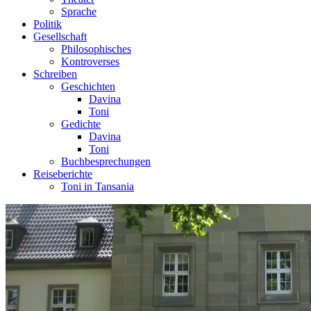
Sprache
Politik
Gesellschaft
Philosophisches
Kontroverses
Schreiben
Geschichten
Davina
Toni
Gedichte
Davina
Toni
Buchbesprechungen
Reiseberichte
Toni in Tansania