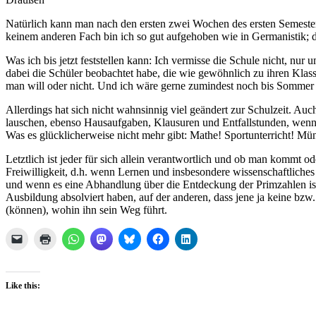
Natürlich kann man nach den ersten zwei Wochen des ersten Semesters
keinem anderen Fach bin ich so gut aufgehoben wie in Germanistik; di
Was ich bis jetzt feststellen kann: Ich vermisse die Schule nicht, nur
dabei die Schüler beobachtet habe, die wie gewöhnlich zu ihren Klass
man will oder nicht. Und ich wäre gerne zumindest noch bis Sommer 
Allerdings hat sich nicht wahnsinnig viel geändert zur Schulzeit. Auc
lauschen, ebenso Hausaufgaben, Klausuren und Entfallstunden, wenn d
Was es glücklicherweise nicht mehr gibt: Mathe! Sportunterricht! M
Letztlich ist jeder für sich allein verantwortlich und ob man kommt o
Freiwilligkeit, d.h. wenn Lernen und insbesondere wissenschaftliche
und wenn es eine Abhandlung über die Entdeckung der Primzahlen ist!
Ausbildung absolviert haben, auf der anderen, dass jene ja keine bz
(können), wohin ihn sein Weg führt.
Like this: