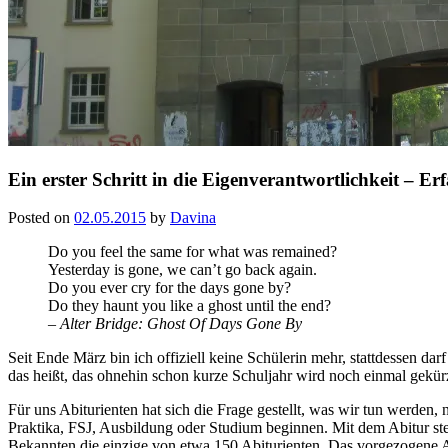
Ein erster Schritt in die Eigenverantwortlichkeit – E
Posted on
02.05.2015
by
Davina
Do you feel the same for what was remained?
Yesterday is gone, we can’t go back again.
Do you ever cry for the days gone by?
Do they haunt you like a ghost until the end?
– Alter Bridge: Ghost Of Days Gone By
Seit Ende März bin ich offiziell keine Schülerin mehr, stattdessen da
das heißt, das ohnehin schon kurze Schuljahr wird noch einmal gekür
Für uns Abiturienten hat sich die Frage gestellt, was wir tun werden,
Praktika, FSJ, Ausbildung oder Studium beginnen. Mit dem Abitur ste
Bekannten die einzige von etwa 150 Abiturienten. Das vorgezogene A