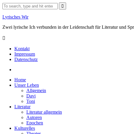
Skip
Search
to
for:
content
Lyrisches Wir
Zwei lyrische Ich verbunden in der Leidenschaft für Literatur und S
Kontakt
Impressum
Datenschutz
Facebook
Home
Unser Leben
Allgemein
Davi
Toni
Literatur
Literatur allgemein
Autoren
Epochen
Kulturelles
Theater