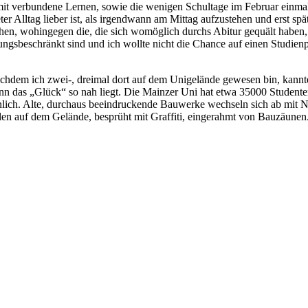
t verbundene Lernen, sowie die wenigen Schultage im Februar einmal un
er Alltag lieber ist, als irgendwann am Mittag aufzustehen und erst spä
chen, wohingegen die, die sich womöglich durchs Abitur gequält haben, 
ssungsbeschränkt sind und ich wollte nicht die Chance auf einen Studie
achdem ich zwei-, dreimal dort auf dem Unigelände gewesen bin, kannte
enn das „Glück“ so nah liegt. Die Mainzer Uni hat etwa 35000 Studente
lich. Alte, durchaus beeindruckende Bauwerke wechseln sich ab mit N
len auf dem Gelände, besprüht mit Graffiti, eingerahmt von Bauzäunen