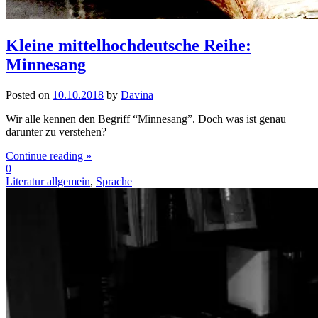
Kleine mittelhochdeutsche Reihe:
Minnesang
Posted on
10.10.2018
by
Davina
Wir alle kennen den Begriff “Minnesang”. Doch was ist genau
darunter zu verstehen?
Continue reading »
0
Literatur allgemein
,
Sprache