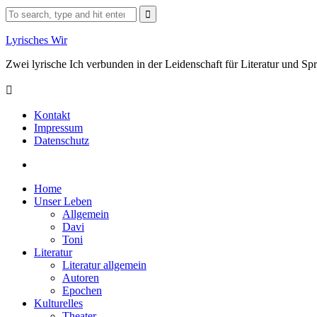
Skip
Search
to
for:
content
Lyrisches Wir
Zwei lyrische Ich verbunden in der Leidenschaft für Literatur und S
Kontakt
Impressum
Datenschutz
Facebook
Home
Unser Leben
Allgemein
Davi
Toni
Literatur
Literatur allgemein
Autoren
Epochen
Kulturelles
Theater