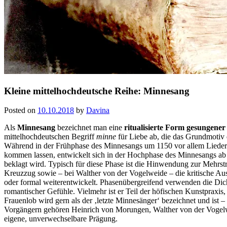
Kleine mittelhochdeutsche Reihe: Minnesang
Posted on
10.10.2018
by
Davina
Als
Minnesang
bezeichnet man eine
ritualisierte Form gesungener
mittelhochdeutschen Begriff
minne
für Liebe ab, die das Grundmotiv d
Während in der Frühphase des Minnesangs um 1150 vor allem Lieder 
kommen lassen, entwickelt sich in der Hochphase des Minnesangs ab 11
beklagt wird. Typisch für diese Phase ist die Hinwendung zur Mehr­s
Kreuzzug sowie – bei Walther von der Vogelweide – die kritische A
oder formal weiterentwickelt. Phasenübergreifend verwenden die Dic
romantischer Gefühle. Vielmehr ist er Teil der höfischen Kunstpraxis, 
Frauenlob wird gern als der ‚letzte Minnesänger‘ bezeichnet und ist 
Vorgängern gehören Heinrich von Morungen, Walther von der Vogelwe
eigene, unverwechselbare Prägung.