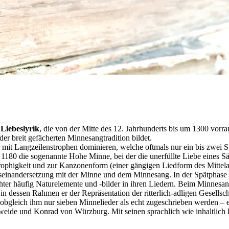
 Liebeslyrik
, die von der Mitte des 12. Jahrhunderts bis um 1300 vorra
er breit gefächerten Minnesangtradition bildet.
mit Langzeilenstrophen do­minieren, welche oftmals nur ein bis zwei
80 die sogenannte Hohe Minne, bei der die unerfüllte Liebe eines Säng
trophigkeit und zur Kanzonenform (einer gängigen Liedform des Mittela
useinandersetzung mit der Minne und dem Minnesang. In der Spätphase
hter häufig Naturelemente und -bilder in ihren Liedern. Beim Minnesa
in dessen Rahmen er der Repräsentation der ritterlich-adligen Gesellsch
– obgleich ihm nur sieben Minnelieder als echt zugeschrieben werden – e
ide und Konrad von Würzburg. Mit seinen sprachlich wie inhaltlich h