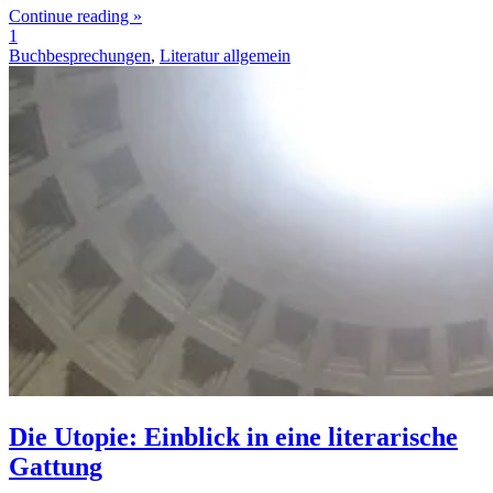
Continue reading »
1
Buchbesprechungen
,
Literatur allgemein
Die Utopie: Einblick in eine literarische
Gattung