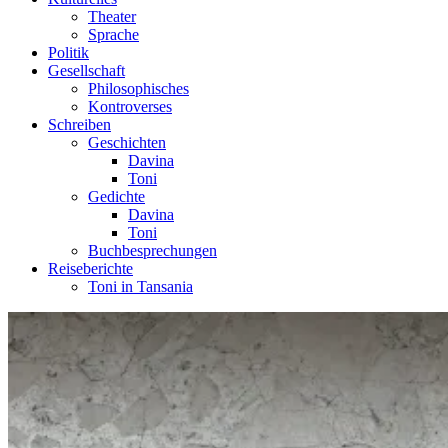
Theater
Sprache
Politik
Gesellschaft
Philosophisches
Kontroverses
Schreiben
Geschichten
Davina
Toni
Gedichte
Davina
Toni
Buchbesprechungen
Reiseberichte
Toni in Tansania