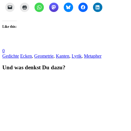
Like this:
0
Gedichte
Ecken
,
Geometrie
,
Kanten
,
Lyrik
,
Metapher
Und was denkst Du dazu?