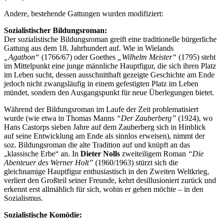
Andere, bestehende Gattungen wurden modifiziert:
Sozialistischer Bildungsroman:
Der sozialistische Bildungsroman greift eine traditionelle bürgerliche
Gattung aus dem 18. Jahrhundert auf. Wie in Wielands
„Agathon“
(1766/67) oder Goethes
„Wilhelm Meister“
(1795) steht
im Mittelpunkt eine junge männliche Hauptfigur, die sich ihren Platz
im Leben sucht, dessen ausschnitthaft gezeigte Geschichte am Ende
jedoch nicht zwangsläufig in einem gefestigten Platz im Leben
mündet, sondern den Ausgangspunkt für neue Überlegungen bietet.
Während der Bildungsroman im Laufe der Zeit problematisiert
wurde (wie etwa in Thomas Manns
“Der Zauberberg”
(1924), wo
Hans Castorps sieben Jahre auf dem Zauberberg sich in Hinblick
auf seine Entwicklung am Ende als sinnlos erweisen), nimmt der
soz. Bildungsroman die alte Tradition auf und knüpft an das
„klassische Erbe“ an. In
Dieter Nolls
zweiteiligem Roman
“Die
Abenteuer des Werner Holt”
(1960/1963) stürzt sich die
gleichnamige Hauptfigur enthusiastisch in den Zweiten Weltkrieg,
verliert den Großteil seiner Freunde, kehrt desillusioniert zurück und
erkennt erst allmählich für sich, wohin er gehen möchte – in den
Sozialismus.
Sozialistische Komödie: