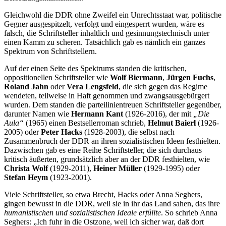
Gleichwohl die DDR ohne Zweifel ein Unrechtsstaat war, politische
Gegner ausgespitzelt, verfolgt und eingesperrt wurden, wäre es
falsch, die Schriftsteller inhaltlich und gesinnungstechnisch unter
einen Kamm zu scheren. Tatsächlich gab es nämlich ein ganzes
Spektrum von Schriftstellern.
Auf der einen Seite des Spektrums standen die kritischen,
oppositionellen Schriftsteller wie
Wolf Biermann
,
Jürgen Fuchs
,
Roland Jahn
oder
Vera Lengsfeld
, die sich gegen das Regime
wendeten, teilweise in Haft genommen und zwangsausgebürgert
wurden. Dem standen die parteilinientreuen Schriftsteller gegenüber,
darunter Namen wie
Hermann Kant
(1926-2016), der mit
„Die
Aula“
(1965) einen Bestsellerroman schrieb,
Helmut Baierl
(1926-
2005) oder
Peter Hacks
(1928-2003), die selbst nach
Zusammenbruch der DDR an ihren sozialistischen Ideen festhielten.
Dazwischen gab es eine Reihe Schriftsteller, die sich durchaus
kritisch äußerten, grundsätzlich aber an der DDR festhielten, wie
Christa Wolf
(1929-2011),
Heiner Müller
(1929-1995) oder
Stefan Heym
(1923-2001).
Viele Schriftsteller, so etwa Brecht, Hacks oder Anna Seghers,
gingen bewusst in die DDR, weil sie in ihr das Land sahen, das ihre
humanistischen und sozialistischen Ideale erfüllte
. So schrieb Anna
Seghers: „Ich fuhr in die Ostzone, weil ich sicher war, daß dort