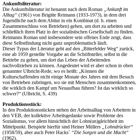
Ankunftsliteratur:
Die Ankunftsliteratur ist benannt nach dem Roman
„Ankunft im
Alltag“
(1961) von Brigitte Reimann (1933-1973), in dem drei
Jugendliche nach dem Abitur in ein Kombinat (d. h. einen
Zusammenschluss von Betrieben) gehen, um dort zu arbeiten und
schließlich ihren Platz in der sozialistischen Gesellschaft zu finden.
Reimanns Roman und insbesondere sein offenes Ende zeigt, dass
diese Selbstfindung nicht ganz unproblematisch läuft.
Dieser Typus der Literatur geht auf den „Bitterfelder Weg“ zurück,
eine ab 1959 gestellte Vorgabe an die Schriftsteller, selbst in die
Betriebe zu gehen, um dort das Leben der Arbeitenden
nachvollziehen zu können. Angedeutet wird er aber schon in oben
genannter Ulbricht-Rede, wo es heißt: „Können die
Kulturschaffenden nicht einige Monate des Jahres mit dem Besuch
von Betrieben zubringen, wo sie mit Menschen zusammenkommen,
die wirklich den Kampf um Neuaufbau führen? Ist das wirklich so
schwer?“ (Ulbricht, S. 439)
Produktionsstück:
In den Produktionsstücken stehen der Arbeitsalltag von Arbeitern in
den VEB, der kollektive Arbeitsgedanke sowie Probleme des
Sozialismus, vor allem hinsichtlich der Lohn(un)gleichheit im
Mittelpunkt. Beispiele hierfür sind Heiner Müllers
„Lohndrücker“
(1958/59), aber auch Peter Hacks´
“Die Sorgen und die Macht“
(1962).