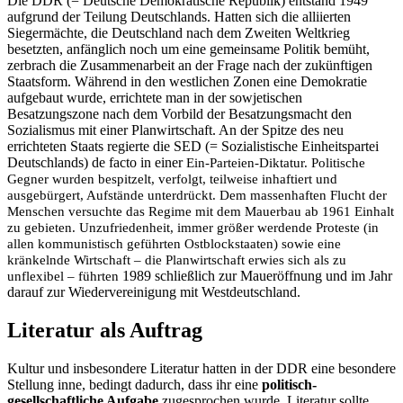
Die DDR (= Deutsche Demokratische Republik) entstand 1949
aufgrund der Teilung Deutschlands. Hatten sich die alliierten
Siegermächte, die Deutschland nach dem Zweiten Weltkrieg
besetzten, anfänglich noch um eine gemeinsame Politik bemüht,
zerbrach die Zusammenarbeit an der Frage nach der zukünftigen
Staatsform. Während in den westlichen Zonen eine Demokratie
aufgebaut wurde, errichtete man in der sowjetischen
Besatzungszone nach dem Vorbild der Besatzungsmacht den
Sozialismus mit einer Planwirtschaft. An der Spitze des neu
errichteten Staats regierte die SED (= Sozialistische Einheitspartei
Deutschlands) de facto in einer
Ein-Parteien-Diktatur. Politische
Gegner wurden bespitzelt, verfolgt, teilweise inhaftiert und
ausgebürgert, Aufstände unterdrückt. Dem massenhaften Flucht der
Menschen versuchte das Regime mit dem Mauerbau ab 1961 Einhalt
zu gebieten. Unzufriedenheit, immer größer werdende Proteste (in
allen kommunistisch geführten Ostblockstaaten) sowie eine
kränkelnde Wirtschaft – die Planwirtschaft erwies sich als zu
unflexibel – führten
1989 schließlich zur Maueröffnung und im Jahr
darauf zur Wiedervereinigung mit Westdeutschland.
Literatur als Auftrag
Kultur und insbesondere Literatur hatten in der DDR eine besondere
Stellung inne, bedingt dadurch, dass ihr eine
politisch-
gesellschaftliche Aufgabe
zugesprochen wurde. Literatur sollte