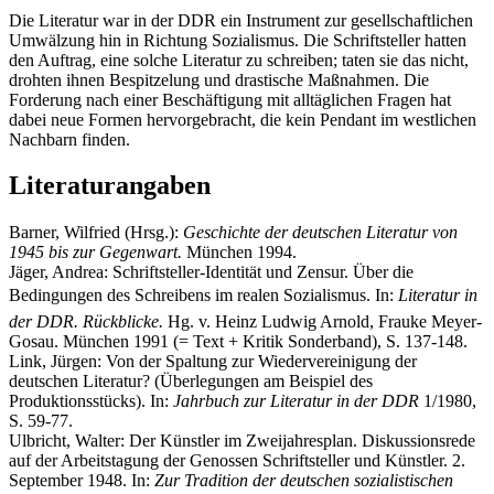
Die Literatur war in der DDR ein Instrument zur gesellschaftlichen
Umwälzung hin in Richtung Sozialismus. Die Schriftsteller hatten
den Auftrag, eine solche Literatur zu schreiben; taten sie das nicht,
drohten ihnen Bespitzelung und drastische Maßnahmen. Die
Forderung nach einer Beschäftigung mit alltäglichen Fragen hat
dabei neue Formen hervorgebracht, die kein Pendant im westlichen
Nachbarn finden.
Literaturangaben
Barner, Wilfried (Hrsg.):
Geschichte der deutschen Literatur von
1945 bis zur Gegenwart.
München 1994.
Jäger, Andrea: Schriftsteller-Identität und Zensur. Über die
Bedingungen des Schreibens im realen Sozialismus. In:
Literatur in
der DDR. Rückblicke.
Hg. v. Heinz Ludwig Arnold, Frauke Meyer-
Gosau. München 1991 (= Text + Kritik Sonderband), S. 137-148.
Link, Jürgen: Von der Spaltung zur Wiedervereinigung der
deutschen Literatur? (Überlegungen am Beispiel des
Produktionsstücks). In:
Jahrbuch zur Literatur in der DDR
1/1980,
S. 59-77.
Ulbricht, Walter: Der Künstler im Zweijahresplan. Diskussionsrede
auf der Arbeitstagung der Genossen Schriftsteller und Künstler. 2.
September 1948. In:
Zur Tradition der deutschen sozialistischen