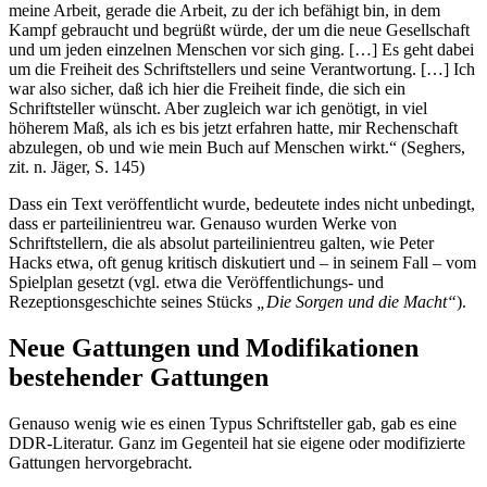
meine Arbeit, gerade die Arbeit, zu der ich befähigt bin, in dem
Kampf gebraucht und begrüßt würde, der um die neue Gesellschaft
und um jeden einzelnen Menschen vor sich ging. […] Es geht dabei
um die Freiheit des Schriftstellers und seine Verantwortung. […] Ich
war also sicher, daß ich hier die Freiheit finde, die sich ein
Schriftsteller wünscht. Aber zugleich war ich genötigt, in viel
höherem Maß, als ich es bis jetzt erfahren hatte, mir Rechenschaft
abzulegen, ob und wie mein Buch auf Menschen wirkt.“ (Seghers,
zit. n. Jäger, S. 145)
Dass ein Text veröffentlicht wurde, bedeutete indes nicht unbedingt,
dass er parteilinientreu war. Genauso wurden Werke von
Schriftstellern, die als absolut parteilinientreu galten, wie Peter
Hacks etwa, oft genug kritisch diskutiert und – in seinem Fall – vom
Spielplan gesetzt (vgl. etwa die Veröffentlichungs- und
Rezeptionsgeschichte seines Stücks
„Die Sorgen und die Macht“
).
Neue Gattungen und Modifikationen
bestehender Gattungen
Genauso wenig wie es einen Typus Schriftsteller gab, gab es eine
DDR-Literatur. Ganz im Gegenteil hat sie eigene oder modifizierte
Gattungen hervorgebracht.