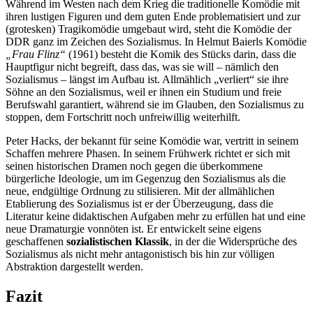
Während im Westen nach dem Krieg die traditionelle Komödie mit
ihren lustigen Figuren und dem guten Ende problematisiert und zur
(grotesken) Tragikomödie umgebaut wird, steht die Komödie der
DDR ganz im Zeichen des Sozialismus. In Helmut Baierls Komödie
„Frau Flinz“
(1961) besteht die Komik des Stücks darin, dass die
Hauptfigur nicht begreift, dass das, was sie will – nämlich den
Sozialismus – längst im Aufbau ist. Allmählich „verliert“ sie ihre
Söhne an den Sozialismus, weil er ihnen ein Studium und freie
Berufswahl garantiert, während sie im Glauben, den Sozialismus zu
stoppen, dem Fortschritt noch unfreiwillig weiterhilft.
Peter Hacks, der bekannt für seine Komödie war, vertritt in seinem
Schaffen mehrere Phasen. In seinem Frühwerk richtet er sich mit
seinen historischen Dramen noch gegen die überkommene
bürgerliche Ideologie, um im Gegenzug den Sozialismus als die
neue, endgültige Ordnung zu stilisieren. Mit der allmählichen
Etablierung des Sozialismus ist er der Überzeugung, dass die
Literatur keine didaktischen Aufgaben mehr zu erfüllen hat und eine
neue Dramaturgie vonnöten ist. Er entwickelt seine eigens
geschaffenen
sozialistischen Klassik
, in der die Widersprüche des
Sozialismus als nicht mehr antagonistisch bis hin zur völligen
Abstraktion dargestellt werden.
Fazit