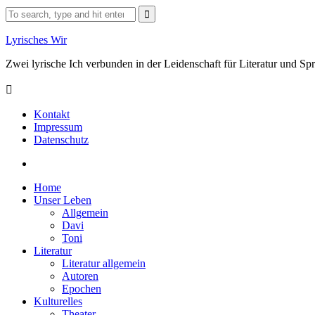
Skip
Search
to
for:
content
Lyrisches Wir
Zwei lyrische Ich verbunden in der Leidenschaft für Literatur und S
Kontakt
Impressum
Datenschutz
Facebook
Home
Unser Leben
Allgemein
Davi
Toni
Literatur
Literatur allgemein
Autoren
Epochen
Kulturelles
Theater