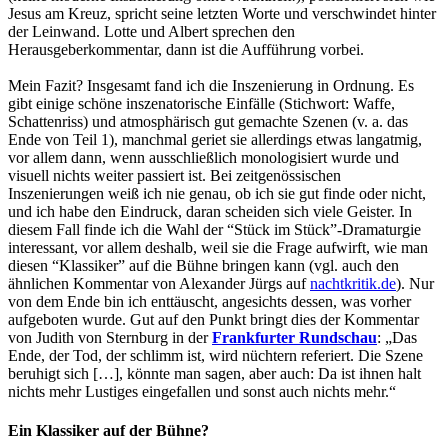
Jesus am Kreuz, spricht seine letzten Worte und verschwindet hinter
der Leinwand. Lotte und Albert sprechen den
Herausgeberkommentar, dann ist die Aufführung vorbei.
Mein Fazit? Insgesamt fand ich die Inszenierung in Ordnung. Es
gibt einige schöne inszenatorische Einfälle (Stichwort: Waffe,
Schattenriss) und atmosphärisch gut gemachte Szenen (v. a. das
Ende von Teil 1), manchmal geriet sie allerdings etwas langatmig,
vor allem dann, wenn ausschließlich monologisiert wurde und
visuell nichts weiter passiert ist. Bei zeitgenössischen
Inszenierungen weiß ich nie genau, ob ich sie gut finde oder nicht,
und ich habe den Eindruck, daran scheiden sich viele Geister. In
diesem Fall finde ich die Wahl der “Stück im Stück”-Dramaturgie
interessant, vor allem deshalb, weil sie die Frage aufwirft, wie man
diesen “Klassiker” auf die Bühne bringen kann (vgl. auch den
ähnlichen Kommentar von Alexander Jürgs auf
nachtkritik.de
). Nur
von dem Ende bin ich enttäuscht, angesichts dessen, was vorher
aufgeboten wurde. Gut auf den Punkt bringt dies der Kommentar
von Judith von Sternburg in der
Frankfurter Rundschau
: „Das
Ende, der Tod, der schlimm ist, wird nüchtern referiert. Die Szene
beruhigt sich […], könnte man sagen, aber auch: Da ist ihnen halt
nichts mehr Lustiges eingefallen und sonst auch nichts mehr.“
Ein Klassiker auf der Bühne?