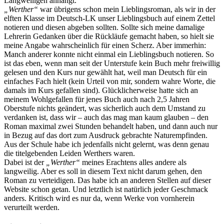
Langweiligen anhängt.
„Werther“
war übrigens schon mein Lieblingsroman, als wir in der
elften Klasse im Deutsch-LK unser Lieblingsbuch auf einem Zettel
notieren und diesen abgeben sollten. Sollte sich meine damalige
Lehrerin Gedanken über die Rückläufe gemacht haben, so hielt sie
meine Angabe wahrscheinlich für einen Scherz. Aber immerhin:
Manch anderer konnte nicht einmal ein Lieblingsbuch notieren. So
ist das eben, wenn man seit der Unterstufe kein Buch mehr freiwillig
gelesen und den Kurs nur gewählt hat, weil man Deutsch für ein
einfaches Fach hielt (kein Urteil von mir, sondern wahre Worte, die
damals im Kurs gefallen sind). Glücklicherweise hatte sich an
meinem Wohlgefallen für jenes Buch auch nach 2,5 Jahren
Oberstufe nichts geändert, was sicherlich auch dem Umstand zu
verdanken ist, dass wir – auch das mag man kaum glauben – den
Roman maximal zwei Stunden behandelt haben, und dann auch nur
in Bezug auf das dort zum Ausdruck gebrachte Naturempfinden.
Aus der Schule habe ich jedenfalls nicht gelernt, was denn genau
die titelgebenden Leiden Werthers waren.
Dabei ist der
„Werther“
meines Erachtens alles andere als
langweilig. Aber es soll in diesem Text nicht darum gehen, den
Roman zu verteidigen. Das habe ich an anderen Stellen auf dieser
Website schon getan. Und letztlich ist natürlich jeder Geschmack
anders. Kritisch wird es nur da, wenn Werke von vornherein
verurteilt werden.