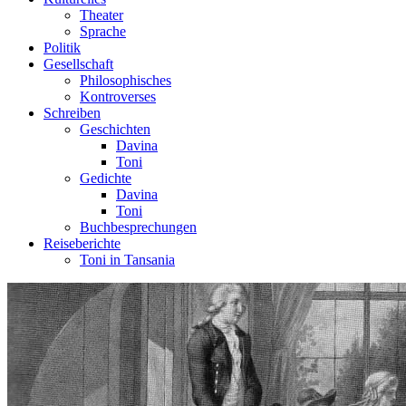
Theater
Sprache
Politik
Gesellschaft
Philosophisches
Kontroverses
Schreiben
Geschichten
Davina
Toni
Gedichte
Davina
Toni
Buchbesprechungen
Reiseberichte
Toni in Tansania