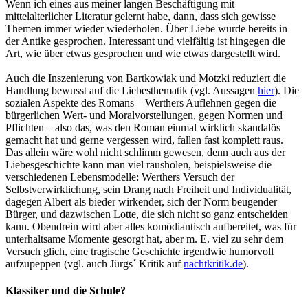
Wenn ich eines aus meiner langen Beschäftigung mit
mittelalterlicher Literatur gelernt habe, dann, dass sich gewisse
Themen immer wieder wiederholen. Über Liebe wurde bereits in
der Antike gesprochen. Interessant und vielfältig ist hingegen die
Art, wie über etwas gesprochen und wie etwas dargestellt wird.
Auch die Inszenierung von Bartkowiak und Motzki reduziert die
Handlung bewusst auf die Liebesthematik (vgl. Aussagen
hier
). Die
sozialen Aspekte des Romans – Werthers Auflehnen gegen die
bürgerlichen Wert- und Moralvorstellungen, gegen Normen und
Pflichten – also das, was den Roman einmal wirklich skandalös
gemacht hat und gerne vergessen wird, fallen fast komplett raus.
Das allein wäre wohl nicht schlimm gewesen, denn auch aus der
Liebesgeschichte kann man viel rausholen, beispielsweise die
verschiedenen Lebensmodelle: Werthers Versuch der
Selbstverwirklichung, sein Drang nach Freiheit und Individualität,
dagegen Albert als bieder wirkender, sich der Norm beugender
Bürger, und dazwischen Lotte, die sich nicht so ganz entscheiden
kann. Obendrein wird aber alles komödiantisch aufbereitet, was für
unterhaltsame Momente gesorgt hat, aber m. E. viel zu sehr dem
Versuch glich, eine tragische Geschichte irgendwie humorvoll
aufzupeppen (vgl. auch Jürgs´ Kritik auf
nachtkritik.de
).
Klassiker und die Schule?