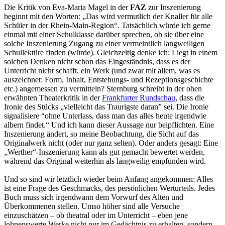
Die Kritik von Eva-Maria Magel in der
FAZ
zur Inszenierung
beginnt mit den Worten: „Das wird vermutlich der Knaller für alle
Schüler in der Rhein-Main-Region“. Tatsächlich würde ich gerne
einmal mit einer Schulklasse darüber sprechen, ob sie über eine
solche Inszenierung Zugang zu einer vermeintlich langweiligen
Schullektüre finden (würde). Gleichzeitig denke ich: Liegt in einem
solchen Denken nicht schon das Eingeständnis, dass es der
Unterricht nicht schafft, ein Werk (und zwar mit allem, was es
auszeichnet: Form, Inhalt, Entstehungs- und Rezeptionsgeschichte
etc.) angemessen zu vermitteln? Sternburg schreibt in der oben
erwähnten Theaterkritik in der
Frankfurter Rundschau
, dass die
Ironie des Stücks „vielleicht das Traurigste daran” sei. Die Ironie
signalisiere “ohne Unterlass, dass man das alles heute irgendwie
albern findet.“ Und ich kann dieser Aussage nur beipflichten. Eine
Inszenierung ändert, so meine Beobachtung, die Sicht auf das
Originalwerk nicht (oder nur ganz selten). Oder anders gesagt: Eine
„Werther“-Inszenierung kann als gut gemacht bewertet werden,
während das Original weiterhin als langweilig empfunden wird.
Und so sind wir letztlich wieder beim Anfang angekommen: Alles
ist eine Frage des Geschmacks, des persönlichen Werturteils. Jedes
Buch muss sich irgendwann dem Vorwurf des Alten und
Überkommenen stellen. Umso höher sind alle Versuche
einzuschätzen – ob theatral oder im Unterricht – eben jene
lohnenswerte Werke nicht nur im Gedächtnis zu erhalten, sondern