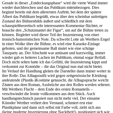
Gerade in dieser „Entdeckungsphase“ wird die vierte Wand immer
wieder durchbrochen und das Publikum miteinbezogen. Dies
beginnt bereits mit dem allerersten Auftritt, bei dem der spätere
Albert das Publikum begrüßt, etwas über den scheinbar unfertigen
Zustand des Bühnenbilds äußert und schließlich mit dem
schauspieltheoretisch sehr interessanten Kommentar flüchtet, er
brauche den „Schutzmantel der Figur“, um auf die Bühne treten zu
können. Begleitet wird dieser Teil der Inszenierung von einer
ironisch-humoristischen Note. Da schwebt Lotte als Werthers Engel
in einer Wolke über die Bühne, es wird eine Karaoke-Einlage
geboten, und der gemeinsame Ball mutet wie eine schräge
Tanzparty an. Der Abschnitt war amüsant und kurzweilig, immer
wieder gab es heiteres Lachen im Publikum, einmal sogar Beifall.
Doch nicht selten hatte ich das Gefühl, die Inszenierung kippt und
verkommt zur Komödie – die das Original nun mal nicht bietet.
Im Verlauf der Handlung gleiten die Darsteller dann immer weiter in
ihre Rolle: Das Alltagsoutfit wird gegen zeitgenössische Kleidung
andeutende (Plastik-)Kostüme getauscht, die Alltagssprache weicht
Zitaten aus dem Roman, Ausbrüche aus den Rollen werden seltener.
Mit Werthers Flucht – dem Ende des ersten Romanteils –
verschwindet die Ironie vollkommen aus dem Stück. Auch
handlungstechnisch passiert nun nicht mehr viel. Der einsame
Künstler Werther verliert den Verstand, schmiert erst eine
Plastikplane und dann sich selbst mit Farbe voll, zieht sich aus
(keine moderne Inszenierung ohne Nacktheit!), positioniert sich wie