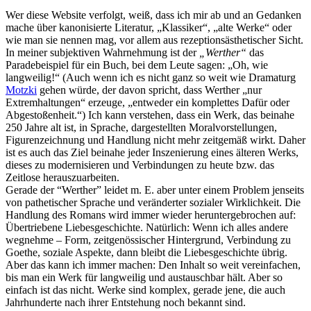
Wer diese Website verfolgt, weiß, dass ich mir ab und an Gedanken
mache über kanonisierte Literatur, „Klassiker“, „alte Werke“ oder
wie man sie nennen mag, vor allem aus rezeptionsästhetischer Sicht.
In meiner subjektiven Wahrnehmung ist der
„Werther“
das
Paradebeispiel für ein Buch, bei dem Leute sagen: „Oh, wie
langweilig!“ (Auch wenn ich es nicht ganz so weit wie Dramaturg
Motzki
gehen würde, der davon spricht, dass Werther „nur
Extremhaltungen“ erzeuge, „entweder ein komplettes Dafür oder
Abgestoßenheit.“) Ich kann verstehen, dass ein Werk, das beinahe
250 Jahre alt ist, in Sprache, dargestellten Moralvorstellungen,
Figurenzeichnung und Handlung nicht mehr zeitgemäß wirkt. Daher
ist es auch das Ziel beinahe jeder Inszenierung eines älteren Werks,
dieses zu modernisieren und Verbindungen zu heute bzw. das
Zeitlose herauszuarbeiten.
Gerade der “Werther” leidet m. E. aber unter einem Problem jenseits
von pathetischer Sprache und veränderter sozialer Wirklichkeit. Die
Handlung des Romans wird immer wieder heruntergebrochen auf:
Übertriebene Liebesgeschichte. Natürlich: Wenn ich alles andere
wegnehme – Form, zeitgenössischer Hintergrund, Verbindung zu
Goethe, soziale Aspekte, dann bleibt die Liebesgeschichte übrig.
Aber das kann ich immer machen: Den Inhalt so weit vereinfachen,
bis man ein Werk für langweilig und austauschbar hält. Aber so
einfach ist das nicht. Werke sind komplex, gerade jene, die auch
Jahrhunderte nach ihrer Entstehung noch bekannt sind.