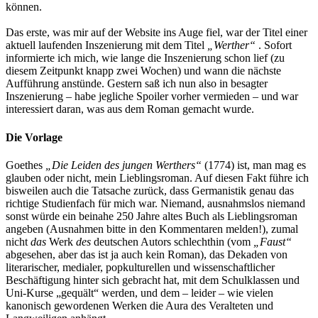
können.
Das erste, was mir auf der Website ins Auge fiel, war der Titel einer
aktuell laufenden Inszenierung mit dem Titel
„Werther“
. Sofort
informierte ich mich, wie lange die Inszenierung schon lief (zu
diesem Zeitpunkt knapp zwei Wochen) und wann die nächste
Aufführung anstünde. Gestern saß ich nun also in besagter
Inszenierung – habe jegliche Spoiler vorher vermieden – und war
interessiert daran, was aus dem Roman gemacht wurde.
Die Vorlage
Goethes
„Die Leiden des jungen Werthers“
(1774) ist, man mag es
glauben oder nicht, mein Lieblingsroman. Auf diesen Fakt führe ich
bisweilen auch die Tatsache zurück, dass Germanistik genau das
richtige Studienfach für mich war. Niemand, ausnahmslos niemand
sonst würde ein beinahe 250 Jahre altes Buch als Lieblingsroman
angeben (Ausnahmen bitte in den Kommentaren melden!), zumal
nicht
das
Werk
des
deutschen Autors schlechthin (vom
„Faust“
abgesehen, aber das ist ja auch kein Roman), das Dekaden von
literarischer, medialer, popkulturellen und wissenschaftlicher
Beschäftigung hinter sich gebracht hat, mit dem Schulklassen und
Uni-Kurse „gequält“ werden, und dem – leider – wie vielen
kanonisch gewordenen Werken die Aura des Veralteten und