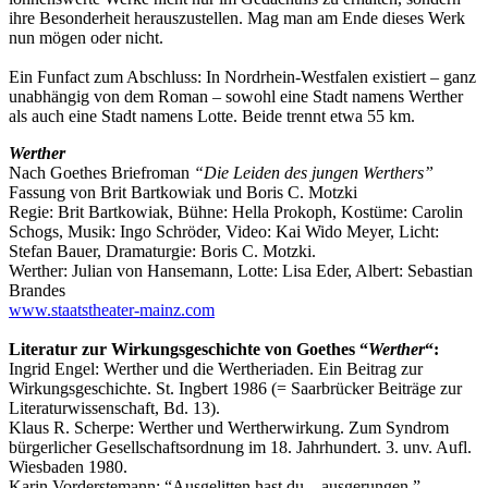
ihre Besonderheit herauszustellen. Mag man am Ende dieses Werk
nun mögen oder nicht.
Ein Funfact zum Abschluss: In Nordrhein-Westfalen existiert – ganz
unabhängig von dem Roman – sowohl eine Stadt namens Werther
als auch eine Stadt namens Lotte. Beide trennt etwa 55 km.
Werther
Nach Goethes Briefroman
“Die Leiden des jungen Werthers”
Fassung von Brit Bartkowiak und Boris C. Motzki
Regie: Brit Bartkowiak, Bühne: Hella Prokoph, Kostüme: Carolin
Schogs, Musik: Ingo Schröder, Video: Kai Wido Meyer, Licht:
Stefan Bauer, Dramaturgie: Boris C. Motzki.
Werther: Julian von Hansemann, Lotte: Lisa Eder, Albert: Sebastian
Brandes
www.staatstheater-mainz.com
Literatur zur Wirkungsgeschichte von Goethes “
Werther
“:
Ingrid Engel: Werther und die Wertheriaden. Ein Beitrag zur
Wirkungsgeschichte. St. Ingbert 1986 (= Saarbrücker Beiträge zur
Literaturwissenschaft, Bd. 13).
Klaus R. Scherpe: Werther und Wertherwirkung. Zum Syndrom
bürgerlicher Gesellschaftsordnung im 18. Jahrhundert. 3. unv. Aufl.
Wiesbaden 1980.
Karin Vorderstemann: “Ausgelitten hast du – ausgerungen.”