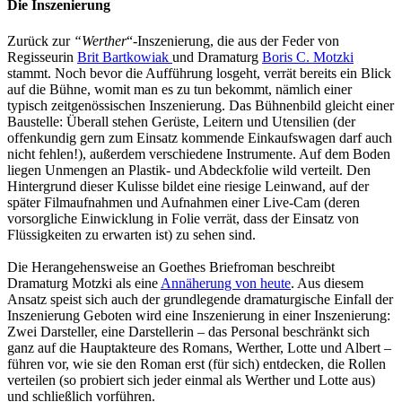
Die Inszenierung
Zurück zur
“Werther
“-Inszenierung, die aus der Feder von
Regisseurin
Brit Bartkowiak
und Dramaturg
Boris C. Motzki
stammt. Noch bevor die Aufführung losgeht, verrät bereits ein Blick
auf die Bühne, womit man es zu tun bekommt, nämlich einer
typisch zeitgenössischen Inszenierung. Das Bühnenbild gleicht einer
Baustelle: Überall stehen Gerüste, Leitern und Utensilien (der
offenkundig gern zum Einsatz kommende Einkaufswagen darf auch
nicht fehlen!), außerdem verschiedene Instrumente. Auf dem Boden
liegen Unmengen an Plastik- und Abdeckfolie wild verteilt. Den
Hintergrund dieser Kulisse bildet eine riesige Leinwand, auf der
später Filmaufnahmen und Aufnahmen einer Live-Cam (deren
vorsorgliche Einwicklung in Folie verrät, dass der Einsatz von
Flüssigkeiten zu erwarten ist) zu sehen sind.
Die Herangehensweise an Goethes Briefroman beschreibt
Dramaturg Motzki als eine
Annäherung von heute
. Aus diesem
Ansatz speist sich auch der grundlegende dramaturgische Einfall der
Inszenierung Geboten wird eine Inszenierung in einer Inszenierung:
Zwei Darsteller, eine Darstellerin – das Personal beschränkt sich
ganz auf die Hauptakteure des Romans, Werther, Lotte und Albert –
führen vor, wie sie den Roman erst (für sich) entdecken, die Rollen
verteilen (so probiert sich jeder einmal als Werther und Lotte aus)
und schließlich vorführen.