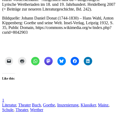
Lyrische Wertheriaden im 18. und 19. Jahrhundert. Heidelberg 2007
(= Beiträge zur neueren Literaturgeschichte, Bd. 242).
Bildquelle: Johann Daniel Donat (1744-1830) – Hans Wahl, Anton
Kippenberg: Goethe und seine Welt. Insel-Verlag, Leipzig 1932, S.
35, Public Domain, https://commons.wikimedia.org/w/index.php?
curid=8042903
Like this:
1
Literatur
,
Theater
Buch
,
Goethe
,
Inszenierung
,
Klassiker
,
Mainz
,
Schule
,
Theater
,
Werther