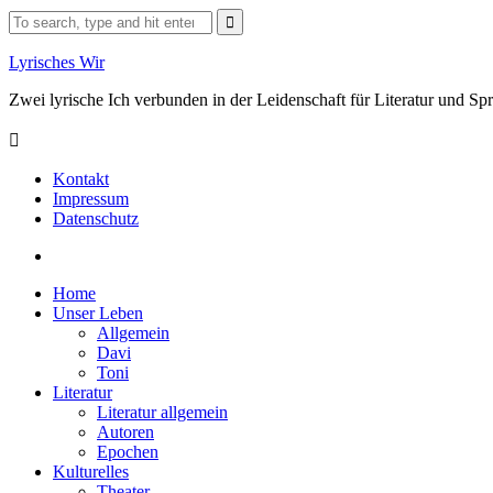
Skip
Search
to
for:
content
Lyrisches Wir
Zwei lyrische Ich verbunden in der Leidenschaft für Literatur und S
Kontakt
Impressum
Datenschutz
Facebook
Home
Unser Leben
Allgemein
Davi
Toni
Literatur
Literatur allgemein
Autoren
Epochen
Kulturelles
Theater