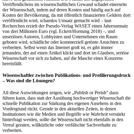
Veröffentlichens im wissenschaftlichen Gewand schadet einerseits
der Wissenschaft, indem auf deren Kosten und häufig auch auf
Kosten der Bevölkerung, da mit öffentlich fi­nanzierten Geldern dort
veröffentlicht wird, schamlos Umsatz gemacht wird – laut
Recherchen erzielt der Pseudo-Verlag WASET einen Jahresumsatz
von drei Millionen Euro (vgl. Eckert/Hornung 2018) –, und
unseriösen Autoren, Lobby­isten und Unternehmen ein Raum
geboten wird, schädliche oder kommerziell getönte Ansichten zu
verbreiten. Selbst wenn das Internet groß ist, es gibt im­mer
jemanden, der auf einen Artikel klickt und dort im Glauben, seriöse
Wissen­schaft vor sich zu haben, auf die Masche eines Konzerns
hereinfällt.
Wissenschaftler zwischen Publikations- und Profilierungsdruck
– Was sind die Lösungen?
All diese Auswirkungen zeigen, wie „Publish or Perish“ dazu
führen kann, dass statt der Ausübung hochwertiger Wissenschaft die
schnelle Publikation zur Stär­kung des eigenen Ansehens in den
Vordergrund rückt. Gerade in den aktuellen Zeiten, in denen
Institutionen wie die Medien und Begriffe wie
Wahrheit
verstärkt
hinterfragt werden, sollte die Wissenschaft nicht ebenfalls in den
Verruf geraten, willkürliche oder verfälschte Sachverhalte zu
verbreiten.