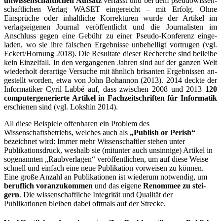
unwissenschaftlichen Aufsatz
verfasst und bei dem pseudowissen­
schaftlichen Verlag WASET eingereicht – mit Erfolg. Ohne
Einsprüche oder inhalt­liche Korrek­turen wurde der Artikel im
verlagseigenen Journal veröffent­licht und die Journalisten im
Anschluss gegen eine Ge­bühr zu ei­ner Pseudo-Konferenz einge­
laden, wo sie ihre falschen Ergebnisse unbe­helligt vortru­gen (vgl.
Eckert/Hornung 2018). Die Resultate dieser Re­cherche sind bei­leibe
kein Einzelfall. In den ver­gangenen Jahren sind auf der gan­zen Welt
wiederholt der­artige Versuche mit ähn­lich brisanten Ergebnissen an­
gestellt wor­den, etwa von John Bohannon (2013). 2014 deckte der
In­formatiker Cyril Labbé auf, dass zwi­schen 2008 und 2013
120
computer­generierte Artikel in Fachzeit­schriften
für In­formatik
erschie­nen sind (vgl. Lokshin 2014).
All diese Beispiele offenbaren ein Problem des
Wissenschaftsbetriebs, welches auch als
„Publish or Perish“
bezeichnet wird: Immer mehr Wissenschaftler ste­hen unter
Publikationsdruck, weshalb sie (mitunter auch unsinnige) Artikel in
sogenannten „Raubverlagen“ veröffentlichen, um auf diese Weise
schnell und einfach eine neue Publikation vorweisen zu können.
Eine große Anzahl an Publi­kationen ist wiederum notwendig, um
beruflich voranzukommen
und das eigene
Renommee zu stei­
gern
. Die wissenschaftliche Integrität und Qualität der
Publikationen bleiben dabei oftmals auf der Strecke.