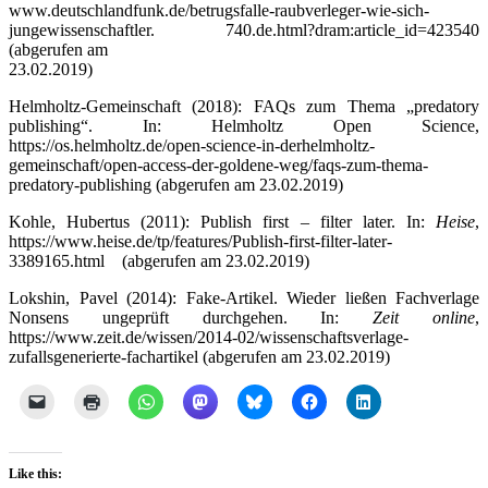
www.deutschlandfunk.de/betrugsfalle-raubverleger-wie-sich-
jungewissenschaftler. 740.de.html?dram:article_id=423540
(abgerufen am
23.02.2019)
Helmholtz-Gemeinschaft (2018): FAQs zum Thema „predatory
publishing“. In: Helmholtz Open Science,
https://os.helmholtz.de/open-science-in-derhelmholtz-
gemeinschaft/open-access-der-goldene-weg/faqs-zum-thema-
predatory-publishing (abgerufen am 23.02.2019)
Kohle, Hubertus (2011): Publish first – filter later. In:
Heise
,
https://www.heise.de/tp/features/Publish-first-filter-later-
3389165.html (abgerufen am 23.02.2019)
Lokshin, Pavel (2014): Fake-Artikel. Wieder ließen Fachverlage
Nonsens ungeprüft durchgehen. In:
Zeit online
,
https://www.zeit.de/wissen/2014-02/wissenschaftsverlage-
zufallsgenerierte-fachartikel (abgerufen am 23.02.2019)
Like this: