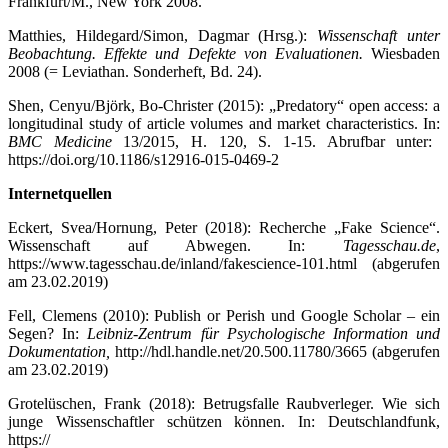
Frankfurt/M., New York 2008.
Matthies, Hildegard/Simon, Dagmar (Hrsg.):
Wissenschaft unter
Beobachtung. Effekte und Defekte von Evaluationen.
Wiesbaden
2008 (= Leviathan. Sonderheft, Bd. 24).
Shen, Cenyu/Björk, Bo-Christer (2015): „Predatory“ open access: a
longitudinal study of article volumes and market characteristics. In:
BMC Medicine
13/2015, H. 120, S. 1-15. Abrufbar unter:
https://doi.org/10.1186/s12916-015-0469-2
Internetquellen
Eckert, Svea/Hornung, Peter (2018): Recherche „Fake Science“.
Wissenschaft auf Abwegen. In:
Tagesschau.de
,
https://www.tagesschau.de/inland/fakescience-101.html (abgerufen
am 23.02.2019)
Fell, Clemens (2010): Publish or Perish und Google Scholar – ein
Segen? In:
Leibniz-Zentrum für Psychologische Information und
Dokumentation,
http://hdl.handle.net/20.500.11780/3665 (abgerufen
am 23.02.2019)
Grotelüschen, Frank (2018): Betrugsfalle Raubverleger. Wie sich
junge Wissenschaftler schützen können. In: Deutschlandfunk,
https://