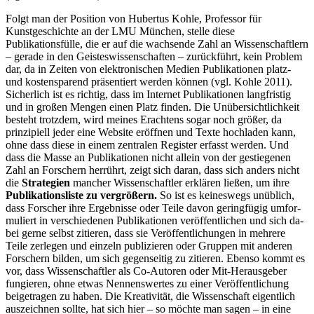
Folgt man der Position von Hubertus Kohle, Professor für
Kunstgeschichte an der LMU München, stelle diese
Publikationsfülle, die er auf die wachsende Zahl an Wissenschaftlern
– gerade in den Geisteswissenschaften – zurückführt, kein Problem
dar, da in Zeiten von elektronischen Medien Publikationen platz-
und kostensparend präsentiert werden können (vgl. Kohle 2011).
Sicherlich ist es richtig, dass im Internet Publikationen langfristig
und in großen Mengen einen Platz finden. Die Unübersichtlichkeit
besteht trotzdem, wird meines Erachtens sogar noch größer, da
prinzipiell jeder eine Website eröffnen und Texte hochladen kann,
ohne dass diese in einem zentralen Register erfasst wer­den. Und
dass die Masse an Publikationen nicht allein von der gestiegenen
Zahl an Forschern herrührt, zeigt sich daran, dass sich anders nicht
die
Strategien
man­cher Wissenschaftler erklären ließen, um ihre
Publikationsliste zu vergrößern.
So ist es keineswegs unüblich,
dass Forscher ihre Ergebnisse oder Teile davon geringfügig umfor­
muliert in verschiedenen Publikationen ver­öffentlichen und sich da­
bei gerne selbst zi­tieren, dass sie Veröffent­lichungen in mehrere
Teile zerlegen und einzeln publi­zieren oder Gruppen mit anderen
Forschern bilden, um sich ge­genseitig zu zitieren. Ebenso kommt es
vor, dass Wissenschaftler als Co-Autoren oder Mit-Herausgeber
fungieren, ohne et­was Nennenswertes zu einer Veröffent­lichung
beigetragen zu haben. Die Kreati­vität, die Wissenschaft eigentlich
aus­zeichnen sollte, hat sich hier – so möchte man sagen – in eine