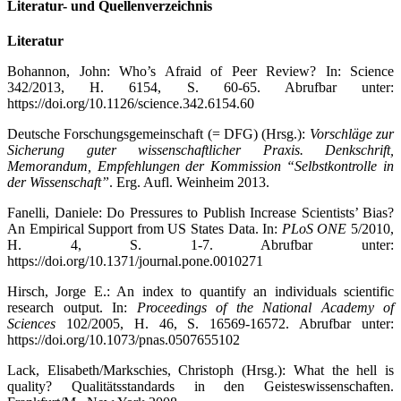
Literatur- und Quellenverzeichnis
Literatur
Bohannon, John: Who’s Afraid of Peer Review? In: Science
342/2013, H. 6154, S. 60-65. Abrufbar unter:
https://doi.org/10.1126/science.342.6154.60
Deutsche Forschungsgemeinschaft (= DFG) (Hrsg.):
Vorschläge zur
Sicherung guter wissenschaftlicher Praxis. Denkschrift,
Memorandum, Empfehlungen der Kommission “Selbstkontrolle in
der Wissenschaft”
. Erg. Aufl. Weinheim
2013.
Fanelli, Daniele: Do Pressures to Publish Increase Scientists’ Bias?
An Empirical Support from US States Data. In:
PLoS ONE
5/2010,
H. 4, S. 1-7. Abrufbar unter:
https://doi.org/10.1371/journal.pone.0010271
Hirsch, Jorge E.: An index to quantify an individuals scientific
research output. In:
Proceedings of the National Academy of
Sciences
102/2005, H. 46, S. 16569-16572. Abrufbar unter:
https://doi.org/10.1073/pnas.0507655102
Lack, Elisabeth/Markschies, Christoph (Hrsg.): What the hell is
quality? Qualitätsstandards in den Geisteswissenschaften.