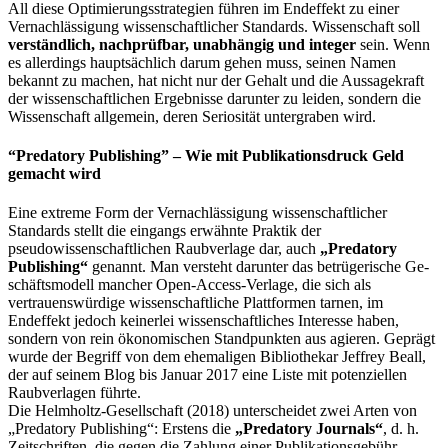
All diese Optimierungsstrategien führen im End­effekt zu einer
Vernachlässigung wissenschaftlicher Standards. Wissenschaft soll
verständlich, nachprüfbar, unabhängig und integer
sein. Wenn
es allerdings hauptsächlich darum gehen muss, seinen Namen
bekannt zu machen, hat nicht nur der Gehalt und die Aussagekraft
der wissenschaftlichen Ergebnisse darunter zu leiden, sondern die
Wissenschaft allgemein, deren Seriosität untergraben wird.
“Predatory Publishing” – Wie mit Publikationsdruck Geld
gemacht wird
Eine extreme Form der Vernachlässigung wissenschaftlicher
Standards stellt die eingangs erwähnte Praktik der
pseudowissenschaftlichen Raubverlage dar, auch
„Predatory
Publishing“
genannt. Man versteht darunter das betrügerische Ge­
schäftsmodell mancher Open-Access-Verlage, die sich als
vertrauenswürdige wissenschaftliche Plattformen tarnen, im
Endeffekt jedoch keinerlei wissen­schaftliches Interesse haben,
sondern von rein ökonomischen Standpunkten aus agieren. Geprägt
wurde der Begriff von dem ehemaligen Bibliothekar Jeffrey Beall,
der auf seinem Blog bis Januar 2017 eine Liste mit potenziellen
Raub­verlagen führte.
Die Helmholtz-Gesellschaft (2018) unterscheidet zwei Arten von
„Predatory Pu­blishing“: Erstens die
„Predatory Journals“
, d. h.
Zeitschriften, die gegen die Zah­lung einer Publikationsgebühr