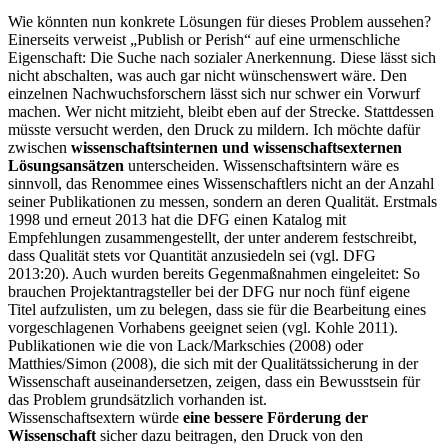
Wie könnten nun konkrete Lösungen für dieses Problem aussehen?
Einerseits verweist „Publish or Perish“ auf eine urmenschliche
Eigenschaft: Die Suche nach sozialer Anerkennung. Diese lässt sich
nicht abschalten, was auch gar nicht wünschenswert wäre. Den
einzelnen Nachwuchsforschern lässt sich nur schwer ein Vorwurf
machen. Wer nicht mitzieht, bleibt eben auf der Strecke. Stattdessen
müsste versucht werden, den Druck zu mildern. Ich möchte dafür
zwischen
wissenschaftsinternen und wissenschaft­sexternen
Lösungs­ansätzen
unter­scheiden. Wissenschaftsintern wäre es
sinnvoll, das Renommee ei­nes Wissen­schaftlers nicht an der Anzahl
seiner Publikationen zu messen, son­dern an deren Qualität. Erstmals
1998 und erneut 2013 hat die DFG einen Katalog mit
Empfehlungen zusammen­gestellt, der unter anderem festschreibt,
dass Qua­lität stets vor Quantität anzu­siedeln sei (vgl. DFG
2013:20). Auch wurden bereits Gegenmaß­nahmen ein­geleitet: So
brauchen Projektantragsteller bei der DFG nur noch fünf eigene
Titel aufzulisten, um zu belegen, dass sie für die Bearbeitung eines
vorge­schlagenen Vorhabens ge­eignet seien (vgl. Kohle 2011).
Publika­tionen wie die von Lack/Markschies (2008) oder
Matthies/Simon (2008), die sich mit der Qualitäts­sicherung in der
Wissenschaft auseinander­setzen, zei­gen, dass ein Bewusstsein für
das Problem grundsätzlich vorhanden ist.
Wissenschaftsextern würde
eine bessere Förderung der
Wissenschaft
sicher dazu beitragen, den Druck von den