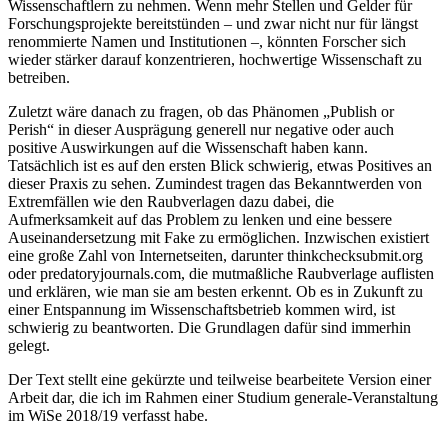
Wissenschaftlern zu nehmen. Wenn mehr Stellen und Gelder für
Forschungsprojekte bereitstünden – und zwar nicht nur für längst
renommierte Namen und Institutionen –, könnten Forscher sich
wieder stär­ker darauf kon­zentrieren, hochwertige Wissenschaft zu
betreiben.
Zuletzt wäre danach zu fragen, ob das Phänomen „Publish or
Perish“ in dieser Aus­prägung generell nur negative oder auch
positive Auswirkungen auf die Wissen­schaft haben kann.
Tatsächlich ist es auf den ersten Blick schwierig, et­was Positives an
dieser Praxis zu sehen. Zumindest tragen das Bekanntwerden von
Extremfällen wie den Raubverlagen dazu dabei, die
Aufmerksamkeit auf das Pro­blem zu lenken und eine bessere
Auseinandersetzung mit Fake zu ermög­lichen. Inzwischen existiert
eine große Zahl von Internetseiten, darunter thinkchecksubmit.org
oder predatoryjournals.com, die mutmaßliche Raubverlage auflisten
und erklä­ren, wie man sie am besten erkennt. Ob es in Zukunft zu
einer Entspannung im Wissenschaftsbetrieb kommen wird, ist
schwierig zu beant­worten. Die Grundlagen dafür sind immerhin
gelegt.
Der Text stellt eine gekürzte und teilweise bearbeitete Version einer
Arbeit dar, die ich im Rahmen einer Studium generale-Veranstaltung
im WiSe 2018/19 verfasst habe.