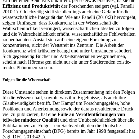
Auf der einen Seite ist Konkurrenz per se etwas Positives, da sie die
Effizienz und Produktivität
der Forschenden steigert (vgl. Fanelli
2010:1). Gleichzeitig stellt sie allerdings auch eine Gefahr für die
wissenschaftliche Integrität dar. Wie aus Fanelli (2010:2) hervorgeht,
zeigen Umfragen, dass Kon­kurrenz in der Wissenschaft die
Wahrscheinlichkeit verringert, wissenschaftlichen Idealen zu folgen
und die Wahrscheinlichkeit erhöht, wissenschaftliches Fehlverhalten
zu beob­achten. Anstatt sich auf seine eigene Forschung zu
konzentrieren, rückt der Wett­streit ins Zentrum. Die Arbeit der
Konkurrenz wird kritischer beäugt und unter Umständen sabotiert.
Sich gegenseitig Bücher und Arbeitsmaterialien weg­zunehmen,
scheint nach Hörensagen nicht nur ein unter Studierenden existie­
rendes Phänomen zu sein.
Folgen für die Wissenschaft
Diese Umstände stehen in direktem Zusammenhang mit den Folgen
für die Wissenschaft, sowohl was ihre Ergebnisse, als auch ihre
Glaubwürdigkeit be­trifft. Der Kampf um Forschungsgelder, hohe
Positionen und Aner­kennung so­wie der daraus resultierende Druck,
viel zu publizieren, hat eine
Fülle an Ver­öffentlichungen von
teilweise minderer Qualität
und eine Unüber­sichtlichkeit über alle
Publikationen zur Folge – ein Sachverhalt, den die Deutsche
Forschungs­gemeinschaft (DFG) bereits im Jahr 1998 festgestellt hat
(vgl. DFG 2013:42f.).