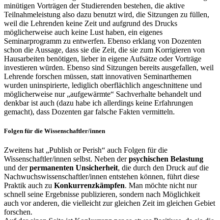
minütigen Vorträgen der Studierenden bestehen, die aktive
Teilnahmeleistung also dazu benutzt wird, die Sitzungen zu füllen,
weil die Lehrenden keine Zeit und aufgrund des Drucks
möglicherweise auch keine Lust haben, ein ei­genes
Seminarprogramm zu entwerfen. Ebenso erklang von Dozenten
schon die Aussage, dass sie die Zeit, die sie zum Korrigieren von
Hausarbeiten benötigen, lieber in eigene Aufsätze oder Vorträge
investieren würden. Ebenso sind Sitzungen bereits ausgefallen, weil
Lehrende forschen müssen, statt innova­tiven Seminarthemen
wurden uninspirierte, lediglich oberflächlich angeschnittene und
mög­licherweise nur „auf­gewärmte“ Sachverhalte behandelt und
denkbar ist auch (dazu habe ich allerdings keine Erfahrungen
gemacht), dass Dozenten gar falsche Fakten ver­mitteln.
Folgen für die Wissenschaftler/innen
Zweitens hat „Publish or Perish“ auch Folgen für die
Wissenschaftler/innen selbst. Ne­ben der
psychischen Belastung
und der
permanenten Unsicherheit
, die durch den Druck auf die
Nachwuchswissenschaftler/innen entstehen können, führt diese
Praktik auch zu
Konkurrenzkämpfen
. Man möchte nicht nur
schnell seine Ergebnisse publizieren, sondern nach Möglichkeit
auch vor anderen, die vielleicht zur glei­chen Zeit im gleichen Gebiet
forschen.