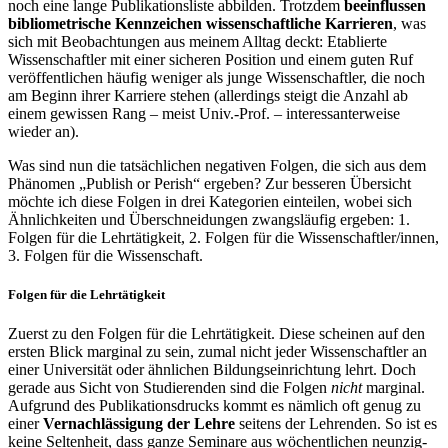
noch eine lange Publikationsliste abbilden. Trotzdem
be­einflussen
bibliometrische Kennzeichen wissenschaftliche Karrieren
, was
sich mit Beobachtungen aus meinem Alltag deckt: Etablierte
Wissenschaftler mit ei­ner sicheren Position und einem guten Ruf
veröffentlichen häufig weniger als junge Wissenschaftler, die noch
am Beginn ihrer Karriere stehen (allerdings steigt die Anzahl ab
einem gewissen Rang – meist Univ.-Prof. – interessanterweise
wieder an).
Was sind nun die tatsächlichen negativen Folgen, die sich aus dem
Phänomen „Publish or Perish“ ergeben? Zur besseren Übersicht
möchte ich diese Folgen in drei Kategorien einteilen, wobei sich
Ähnlichkeiten und Überschneidungen zwangs­läufig ergeben: 1.
Folgen für die Lehrtätigkeit, 2. Folgen für die Wissenschaftler/innen,
3. Folgen für die Wissenschaft.
Folgen für die Lehrtätigkeit
Zuerst zu den Folgen für die Lehrtätigkeit. Diese scheinen auf den
ersten Blick marginal zu sein, zumal nicht jeder Wissenschaftler an
einer Universität oder ähnlichen Bildungseinrichtung lehrt. Doch
gerade aus Sicht von Studieren­den sind die Folgen
nicht
marginal.
Aufgrund des Publikationsdrucks kommt es nämlich oft genug zu
einer
Vernachlässigung der Lehre
seitens der Lehrenden. So ist es
keine Seltenheit, dass ganze Seminare aus wöchentlichen neunzig­