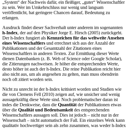
„System“ der Nachweis dafür, ein fleißiger, „guter“ Wissenschaftler
zu sein. Wer im Um­kehrschluss nur wenig und langsam
veröffentlicht, hat geringere Chancen darauf, Bedeutung zu
erlangen.
Ausdruck findet dieser Sachverhalt unter anderem im sogenannten
h-Index
, der auf den Physiker Jorge E. Hirsch (2005) zurückgeht.
Der h-Index fungiert als
Kenn­zeichen für das weltweite Ansehen
eines Wissenschaftlers
und er­rechnet sich aus der Anzahl der
Publikationen und der Gesamtzahl der Zitationen eines
Wissenschaftlers in an­deren Texten. Zur Ermittlung dieser Werte
dienen Datenbanken (z. B. Web of Science oder Google Scholar),
die Zitierungen nach­weisen. Je höher die entsprechenden Werte,
desto höher ist auch der h-Index. Die reine Publikation reicht hier
also nicht aus, um als angesehen zu gel­ten, man muss obendrein
noch oft zitiert worden sein.
Nicht zu unrecht ist der h-Index kritisiert worden und Studien wie
die von Clemens Fell (2010) zeigen auf, wie unsicher und wenig
aussagekräftig diese Werte sind. Noch problematischer daran ist
indes die Denkweise, dass die
Quantität
der Publikationen etwas
über die
Qualität und Bedeutsamkeit
des entsprechenden
Wissenschaftlers aussagen soll. Dies ist jedoch – nicht nur in der
Wissen­schaft – nicht automatisch der Fall. Ein einzelnes Werk kann
qualitativ hochwertiger sein als zehn zusammen, was weder h-Index