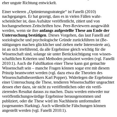
eher ungute Richtung entwickelt.
Einer weiteren „Optimierungsstrategie“ ist Fanelli (2010)
nachgegangen. Er hat gezeigt, dass es in vielen Fällen wahr­
scheinlicher ist, dass Aufsätze veröffent­licht, zitiert und von
hochangesehenen Zeitschriften bzw. Peer-Reviewern aus­gewählt
werden, wenn sie ihre
anfangs aufgestellte These am Ende der
Unter­suchung bestätigen
. Dieses Vorgehen, das laut Fanelli auf
soziologische und psychologische Gründe zurückführen ist (Be­
stätigungen machen glücklicher und ziehen mehr Interessierte an),
ist an sich irreführend, da alle Ergebnisse gleich wichtig für die
Wissenschaft sind, solange sie unter Berücksichtigung von wissen­
schaftlichen Kriterien und Methoden produziert wer­den (vgl. Fanelli
2010:1). Auch die Falsifikation einer These kann gut gemachte
Wissenschaft sein – man­che Fragen können sogar erst mit diesem
Prinzip beantwortet werden (vgl. dazu etwa die Theorien des
Wissenschaftstheoretikers Karl Popper). Wider­legen die Ergeb­nisse
einer Untersuchung die These, tendieren Wissen­schaftler ungeachtet
dessen eher dazu, sie nicht zu veröffentlichen oder ein verifi­
zierendes Resultat daraus zu machen. Dazu werden entweder nur
veröffentlichungs­würdige Ergebnisse herausgenommen und
publiziert, oder die These wird im Nachhinein umformuliert
(sogenanntes Harking). Auch willentliche Fälschungen können
ange­stellt werden (vgl. Fanelli 2010:1).