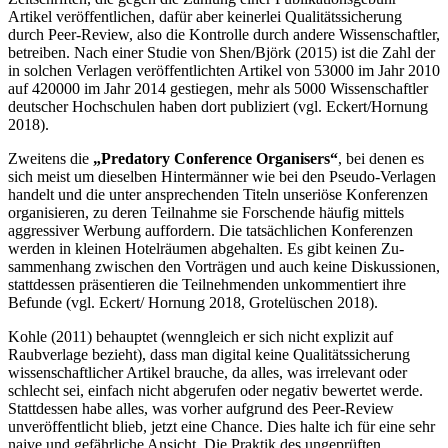
Artikel veröffentlichen, dafür aber keinerlei Qua­litätssicherung
durch Peer-Review, also die Kontrolle durch andere Wissen­schaftler,
betreiben. Nach einer Studie von Shen/Björk (2015) ist die Zahl der
in solchen Verlagen veröffentlichten Artikel von 53000 im Jahr 2010
auf 420000 im Jahr 2014 gestiegen, mehr als 5000 Wissenschaftler
deutscher Hoch­schulen haben dort publiziert (vgl. Eckert/Hornung
2018).
Zweitens die
„Predatory Conference Organisers“
, bei denen es
sich meist um dieselben Hintermänner wie bei den Pseudo-Verlagen
handelt und die unter an­sprechenden Titeln unseriöse Konferenzen
organisieren, zu deren Teilnahme sie Forschende häufig mittels
aggressiver Werbung auffor­dern. Die tatsächlichen Konferenzen
werden in kleinen Hotelräumen abgehalten. Es gibt keinen Zu­
sammenhang zwischen den Vorträgen und auch keine Diskussionen,
stattdessen prä­sentieren die Teilnehmenden unkommentiert ihre
Befunde (vgl. Eckert/ Hornung 2018, Grotelüschen 2018).
Kohle (2011) behauptet (wenngleich er sich nicht explizit auf
Raubverlage bezieht), dass man digital keine Qualitätssicherung
wissenschaftlicher Artikel brauche, da alles, was irrelevant oder
schlecht sei, einfach nicht abgerufen oder negativ bewertet werde.
Stattdessen habe alles, was vorher aufgrund des Peer-Review
unveröffentlicht blieb, jetzt eine Chance. Dies halte ich für eine sehr
naive und gefährliche Ansicht. Die Praktik des ungeprüften