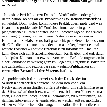
Veröffentliche oder gehe unter. Zur Problematik von „Publish
or Perish“
„Publish or Perish“ oder zu Deutsch „Veröffentliche oder gehe
unter“ wurde so­eben als ein
Problem des Wissenschaftsbetriebs
eingeführt. Doch woher kommt diese Praktik überhaupt? Und was
ist an ihr so problematisch? Zunächst einmal steht ein ganz
pragmatischer Nutzen dahinter. Wenn Forscher Ergebnisse er­zielen,
un­abhängig davon, ob dies in einer Natur- oder einer Geistes-,
Kultur- oder Sozial­wissenschaft geschieht, publizieren sie diese, um
die Öffentlichkeit – und das bedeutet in aller Regel zuerst einmal
weitere Forscher – über die Ergeb­nisse zu informieren. Dadurch
kann diese sich damit auseinandersetzen, Kritik üben und ggf. daran
anknüpfen. Niemand hat etwas davon, wenn Befunde un­gesehen in
einer Schublade verweilen; ganz im Gegenteil, Ergebnisse sollen für
alle zugänglich und rezi­pierbar sein, weshalb
Publizieren ein
essentieller Be­standteil der Wissenschaft
ist.
Als problematisch daran erweist sich der
Druck
, der im
Wissenschaftsbetrieb
herrscht und dem sich vor allem
Nachwuchswissenschaftler ausgesetzt sehen. Um sich langfristig in
der Wissenschaft durchsetzen zu können, sich einen Na­men zu ma­
chen, Gelder für Forschungen zu bekommen, zu Konferenzen, Ta­
gungen, In­terviews o. Ä. eingeladen zu werden, gilt es, möglichst
viel zu ver­öffentlichen. Eine lange Publikationsliste ist in diesem