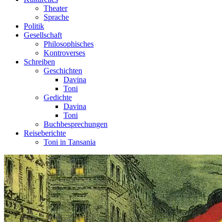
Theater
Sprache
Politik
Gesellschaft
Philosophisches
Kontroverses
Schreiben
Geschichten
Davina
Toni
Gedichte
Davina
Toni
Buchbesprechungen
Reiseberichte
Toni in Tansania