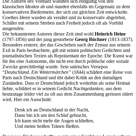
Die Autoren des Vormärz wandten sich endgültig von den
klassischen Idealen ab und standen ebenfalls im Gegensatz zu dem
konservativen Biedermeier, der sich zur gleichen Zeit entwickelte.
Goethes Ideen wurden als veraltet und zu konservativ abgelehnt,
Schiller mit seinem Streben nach Freiheit jedoch oft als Vorbild
ausgerufen.
Die bekanntesten Autoren dieser Zeit sind wohl
Heinrich Heine
(1797-1856) und der jung gestorbene
Georg Büchner
(1813-1837).
Besonders ersterer, der das Geschehen nach der Zensur aus seinem
Exil in Paris beobachtete, gilt mit seinen politischen Gedichten und
journalistischen Texten als Repräsentant der Epoche. Die Kunst war
für ihn eine Autonomie, die nicht erst durch politische oder soziale
Zwecke gerechtfertigt wurde. Sein satirisches Versepos
“
Deutschland. Ein Wintermärchen”
(1844) schildert eine Reise von
Paris nach Deutschland und übt dabei Kritik an den damaligen
Zuständen. Dass er Deutschland jedoch weiterhin als seine Heimat
liebte, schildert er in seinem Gedicht
Nachtgedanken
, aus dem
heutzutage leider viel zu oft aus dem Zusammenhang gerissen zitiert
wird. Hier ein Ausschnitt:
Denk ich an Deutschland in der Nacht,
Dann bin ich um den Schlaf gebracht,
Ich kann nicht mehr die Augen schließen,
Und meine heißen Tränen fließen.