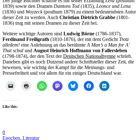
Der junge Büchner schaffte es mit seiner Erzählung
Lenz
(posthum
1839) sowie den Dramen
Dantons Tod
(1835),
Leonce und Lena
(1836) und
Woyzeck
(posthum 1879) zu einem bedeutendsten Autor
dieser Zeit zu werden. Auch
Christian Dietrich Grabbe
(1801-
1836) trug mit seinen Dramen zu dieser Zeit bei.
Weitere wichtige Autoren sind
Ludwig Börne
(1786-1837),
Ferdinand Freiligrath
(1810-1876), der mit dem Gedicht
Trotz
alledem!
eine Anlehnung an das berühmte
A Man’s a Man for A’
That
schuf und
August Heinrich Hoffmann von Fallersleben
(1798-1874), der den Text der
Deutschen Nationalhymne
schrieb.
Daneben gibt es noch Dutzend andere Schriftsteller dieser Zeit, die
beweisen, wie wichtig der Kampf für die Meinungs- und
Pressefreiheit und vor allem für ein einiges Deutschland war.
Like this:
0
Epochen
,
Literatur