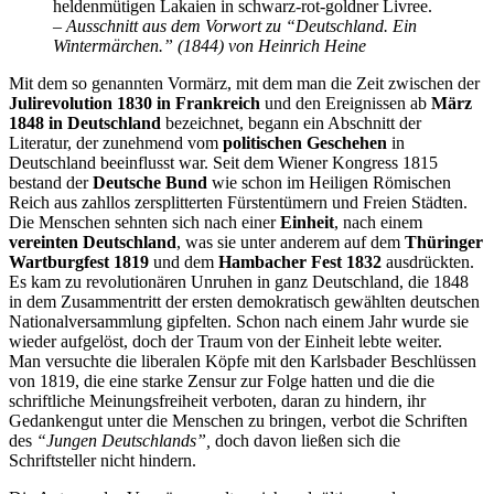
heldenmütigen Lakaien in schwarz-rot-goldner Livree.
– Ausschnitt aus dem Vorwort zu “Deutschland. Ein
Wintermärchen.” (1844) von Heinrich Heine
Mit dem so genannten Vormärz, mit dem man die Zeit zwischen der
Julirevolution 1830 in Frankreich
und den Ereignissen ab
März
1848 in Deutschland
bezeichnet, begann ein Abschnitt der
Literatur, der zunehmend vom
politischen Geschehen
in
Deutschland beeinflusst war. Seit dem Wiener Kongress 1815
bestand der
Deutsche Bund
wie schon im Heiligen Römischen
Reich aus zahllos zersplitterten Fürstentümern und Freien Städten.
Die Menschen sehnten sich nach einer
Einheit
, nach einem
vereinten Deutschland
, was sie unter anderem auf dem
Thüringer
Wartburgfest 1819
und dem
Hambacher Fest 1832
ausdrückten.
Es kam zu revolutionären Unruhen in ganz Deutschland, die 1848
in dem Zusammentritt der ersten demokratisch gewählten deutschen
Nationalversammlung gipfelten. Schon nach einem Jahr wurde sie
wieder aufgelöst, doch der Traum von der Einheit lebte weiter.
Man versuchte die liberalen Köpfe mit den Karlsbader Beschlüssen
von 1819, die eine starke Zensur zur Folge hatten und die die
schriftliche Meinungsfreiheit verboten, daran zu hindern, ihr
Gedankengut unter die Menschen zu bringen, verbot die Schriften
des
“Jungen Deutschlands”,
doch davon ließen sich die
Schriftsteller nicht hindern.