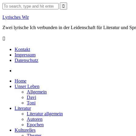
Skip
Search
to
for:
content
Lyrisches Wir
Zwei lyrische Ich verbunden in der Leidenschaft für Literatur und S
Kontakt
Impressum
Datenschutz
Facebook
Home
Unser Leben
Allgemein
Davi
Toni
Literatur
Literatur allgemein
Autoren
Epochen
Kulturelles
Theater