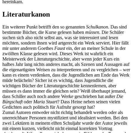
hereinkam.
Literaturkanon
Ein weiterer Punkt betrifft den so genannten
Schulkanon
. Das sind
bestimmte Bücher, die Kurse gelesen haben
müssen
. Die Schüler
suchen sich also nicht selbst aus, was sie interessiert und lesen
möchten, sondern ihnen wird artgerecht ein Werk serviert. Hier fällt
mir unter anderem Goethes
Faust
ein, der an meiner Schule in der
zwölften Klasse gelesen wird. Dieses Werk ist wahrlich ein
Meisterwerk der Literaturgeschichte, aber wenn jeder Kurs ein
halbes Jahr lang nichts anderes macht, als Szenen und Aussagen auf
die eigenartigsten Weisen zu interpretieren und zu vergleichen – wer
kann es einem verdenken, dass die Jugendlichen am Ende das Werk
müde belächeln? Sicher ist es wichtig, dass Jugendliche die
wichtigen Bücher der Literaturgeschichte kennenlernen, aber
müssen es dann immer die gleichen sein? Weiß überhaupt jemand,
dass Schiller auch noch andere Werke geschrieben hat außer
Die
Bürgschaft
oder
Maria Stuart
? Dass Heine neben seinen vielen
Gedichten auch politisch für Aufruhr gesorgt hat?
Zumal Autoren entweder nicht richtig behandelt werden oder als
unerreichbare Personen mystifiziert und idealisiert werden. Bei den
zwei Lektüren in meinem elften Schuljahr wurde der Autor jeweils
mit einem kurzen, vielleicht nicht einmal korrekten Vortrag