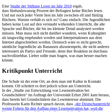
Eine
Studie der Stiftung Lesen im Jahr 2010
ergab,
dass fünfundzwanzig Prozent der Befragten keine Bücher lesen.
Und nur noch jeder Vierte liest im Jahr zwischen elf und fünfzig
Büchern. Warum verhält es sich so? Ganz einfach: Die Jugendlichen
haben keine Lust auf den verstaubt wirkenden Unterricht, die alte
Sprache und Bücher, die bis ins kleinste Detail analysiert werden
müssen. Man muss sich nicht darüber wundern, wenn Kulturgüter
als langweilig empfunden werden und Interpretationen aus dem
Internet abgeschrieben werden. Dennoch wäre es nicht gerecht,
sämtliche Jugendliche als Banausen abzustempeln, die nicht anderes
interessiert als Partys und Freunde, denn ihre Reaktion ist durchaus
nachvollziehbar. Lieber sollte man fragen, was man besser machen
könnte.
Kritikpunkt Unterricht
Die Schule ist der erste Ort, an dem man mit Kultur in Kontakt
kommt. Oft scheitert es dort jedoch schon am Unterricht.
In der „Studie zur Entwicklung von Lesemotivation bei
Grundschülern“ im Auftragt der Universität Erfurt 2001 kam heraus,
dass bereits bei Grundschülern das Leseinteresse abnimmt. Die
Professorin Karin Richter sprach davon, dass
„der Deutschunterricht
wenig Folgen für den Aufbau einer Lesemotivation hat, weil die