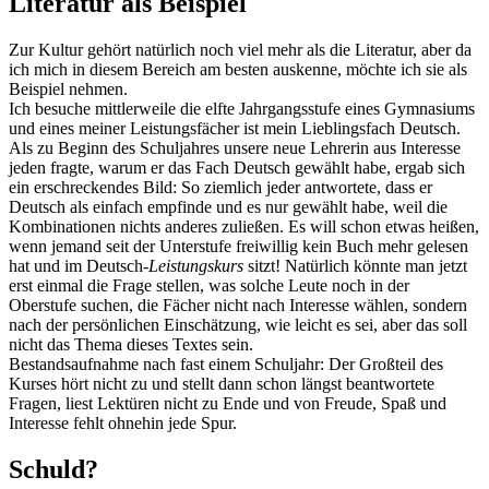
Literatur als Beispiel
Zur Kultur gehört natürlich noch viel mehr als die Literatur, aber da
ich mich in diesem Bereich am besten auskenne, möchte ich sie als
Beispiel nehmen.
Ich besuche mittlerweile die elfte Jahrgangsstufe eines Gymnasiums
und eines meiner Leistungsfächer ist mein Lieblingsfach Deutsch.
Als zu Beginn des Schuljahres unsere neue Lehrerin aus Interesse
jeden fragte, warum er das Fach Deutsch gewählt habe, ergab sich
ein erschreckendes Bild: So ziemlich jeder antwortete, dass er
Deutsch als einfach empfinde und es nur gewählt habe, weil die
Kombinationen nichts anderes zuließen. Es will schon etwas heißen,
wenn jemand seit der Unterstufe freiwillig kein Buch mehr gelesen
hat und im Deutsch-
Leistungskurs
sitzt! Natürlich könnte man jetzt
erst einmal die Frage stellen, was solche Leute noch in der
Oberstufe suchen, die Fächer nicht nach Interesse wählen, sondern
nach der persönlichen Einschätzung, wie leicht es sei, aber das soll
nicht das Thema dieses Textes sein.
Bestandsaufnahme nach fast einem Schuljahr: Der Großteil des
Kurses hört nicht zu und stellt dann schon längst beantwortete
Fragen, liest Lektüren nicht zu Ende und von Freude, Spaß und
Interesse fehlt ohnehin jede Spur.
Schuld?