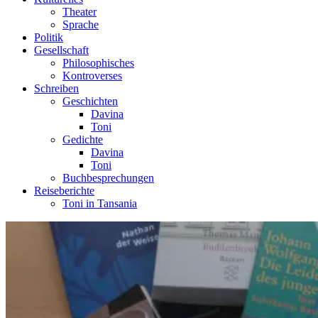
Theater
Sprache
Politik
Gesellschaft
Philosophisches
Kontroverses
Schreiben
Geschichten
Davina
Toni
Gedichte
Davina
Toni
Buchbesprechungen
Reiseberichte
Toni in Tansania