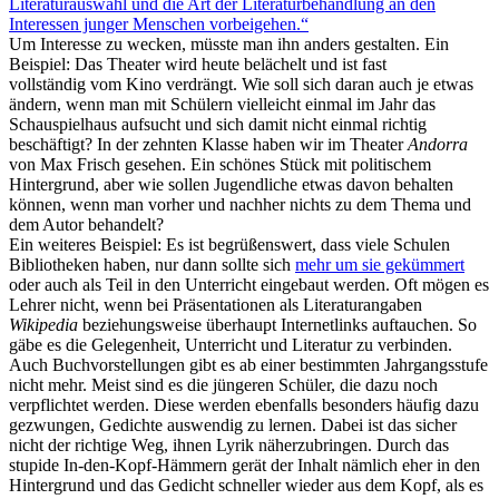
Literaturauswahl und die Art der Literaturbehandlung an den
Interessen junger Menschen vorbeigehen.“
Um Interesse zu wecken, müsste man ihn anders gestalten. Ein
Beispiel: Das Theater wird heute belächelt und ist fast
vollständig vom Kino verdrängt. Wie soll sich daran auch je etwas
ändern, wenn man mit Schülern vielleicht einmal im Jahr das
Schauspielhaus aufsucht und sich damit nicht einmal richtig
beschäftigt? In der zehnten Klasse haben wir im Theater
Andorra
von Max Frisch gesehen. Ein schönes Stück mit politischem
Hintergrund, aber wie sollen Jugendliche etwas davon behalten
können, wenn man vorher und nachher nichts zu dem Thema und
dem Autor behandelt?
Ein weiteres Beispiel: Es ist begrüßenswert, dass viele Schulen
Bibliotheken haben, nur dann sollte sich
mehr um sie gekümmert
oder auch als Teil in den Unterricht eingebaut werden. Oft mögen es
Lehrer nicht, wenn bei Präsentationen als Literaturangaben
Wikipedia
beziehungsweise überhaupt Internetlinks auftauchen. So
gäbe es die Gelegenheit, Unterricht und Literatur zu verbinden.
Auch Buchvorstellungen gibt es ab einer bestimmten Jahrgangsstufe
nicht mehr. Meist sind es die jüngeren Schüler, die dazu noch
verpflichtet werden. Diese werden ebenfalls besonders häufig dazu
gezwungen, Gedichte auswendig zu lernen. Dabei ist das sicher
nicht der richtige Weg, ihnen Lyrik näherzubringen. Durch das
stupide In-den-Kopf-Hämmern gerät der Inhalt nämlich eher in den
Hintergrund und das Gedicht schneller wieder aus dem Kopf, als es