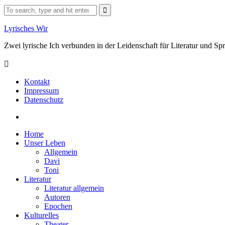
Skip
Search
to
for:
content
Lyrisches Wir
Zwei lyrische Ich verbunden in der Leidenschaft für Literatur und S
Kontakt
Impressum
Datenschutz
Facebook
Home
Unser Leben
Allgemein
Davi
Toni
Literatur
Literatur allgemein
Autoren
Epochen
Kulturelles
Theater