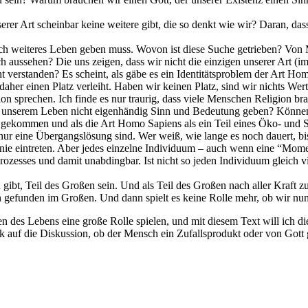
erer Art scheinbar keine weitere gibt, die so denkt wie wir? Daran, da
noch weiteres Leben geben muss. Wovon ist diese Suche getrieben? Vo
 aussehen? Die uns zeigen, dass wir nicht die einzigen unserer Art (i
verstanden? Es scheint, als gäbe es ein Identitätsproblem der Art Hom
aher einen Platz verleiht. Haben wir keinen Platz, sind wir nichts Wert
gion sprechen. Ich finde es nur traurig, dass viele Menschen Religion 
r unserem Leben nicht eigenhändig Sinn und Bedeutung geben? Können 
ll gekommen und als die Art Homo Sapiens als ein Teil eines Öko- und
nur eine Übergangslösung sind. Wer weiß, wie lange es noch dauert, bi
nd nie eintreten. Aber jedes einzelne Individuum – auch wenn eine “Mom
 Prozesses und damit unabdingbar. Ist nicht so jeden Individuum gleich
nn gibt, Teil des Großen sein. Und als Teil des Großen nach aller Kraft
 gefunden im Großen. Und dann spielt es keine Rolle mehr, ob wir nun
des Lebens eine große Rolle spielen, und mit diesem Text will ich die 
k auf die Diskussion, ob der Mensch ein Zufallsprodukt oder von Gott g