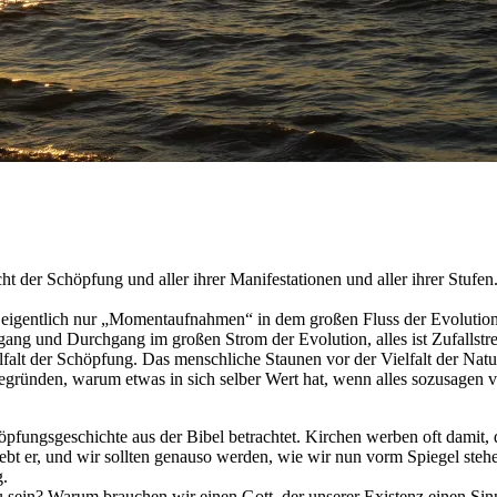
t der Schöpfung und aller ihrer Manifestationen und aller ihrer Stufen
 eigentlich nur „Momentaufnahmen“ in dem großen Fluss der Evolution. N
ergang und Durchgang im großen Strom der Evolution, alles ist Zufallstref
ielfalt der Schöpfung. Das menschliche Staunen vor der Vielfalt der Natu
egründen, warum etwas in sich selber Wert hat, wenn alles sozusagen 
öpfungsgeschichte aus der Bibel betrachtet. Kirchen werben oft damit, 
iebt er, und wir sollten genauso werden, wie wir nun vorm Spiegel steh
g.
 sein? Warum brauchen wir einen Gott, der unserer Existenz einen Sinn