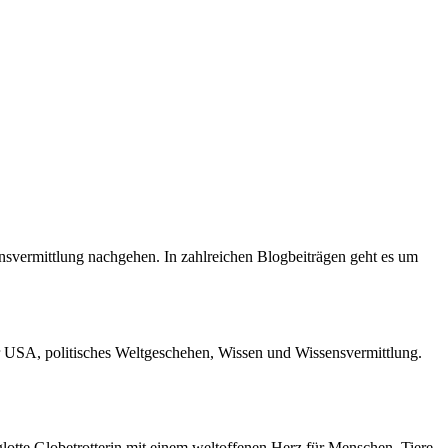
ensvermittlung nachgehen. In zahlreichen Blogbeiträgen geht es um
r USA, politisches Weltgeschehen, Wissen und Wissensvermittlung.
otte Globetrotterin mit einem weltoffenen Herz für Menschen, Tiere