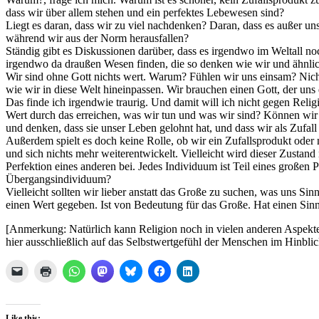
dass wir über allem stehen und ein perfektes Lebewesen sind?
Liegt es daran, dass wir zu viel nachdenken? Daran, dass es außer uns
während wir aus der Norm herausfallen?
Ständig gibt es Diskussionen darüber, dass es irgendwo im Weltall 
irgendwo da draußen Wesen finden, die so denken wie wir und ähnlich
Wir sind ohne Gott nichts wert. Warum? Fühlen wir uns einsam? Nicht 
wie wir in diese Welt hineinpassen. Wir brauchen einen Gott, der uns d
Das finde ich irgendwie traurig. Und damit will ich nicht gegen Reli
Wert durch das erreichen, was wir tun und was wir sind? Können wi
und denken, dass sie unser Leben gelohnt hat, und dass wir als Zufa
Außerdem spielt es doch keine Rolle, ob wir ein Zufallsprodukt oder 
und sich nichts mehr weiterentwickelt. Vielleicht wird dieser Zusta
Perfektion eines anderen bei. Jedes Individuum ist Teil eines großen
Übergangsindividuum?
Vielleicht sollten wir lieber anstatt das Große zu suchen, was uns Si
einen Wert gegeben. Ist von Bedeutung für das Große. Hat einen Sinn
[Anmerkung: Natürlich kann Religion noch in vielen anderen Aspekten 
hier ausschließlich auf das Selbstwertgefühl der Menschen im Hinblic
Like this: