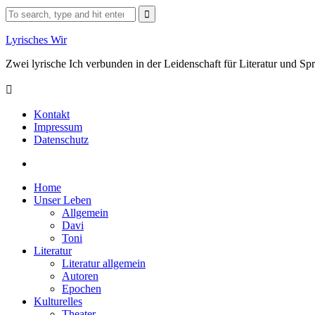
Skip
Search
to
for:
content
Lyrisches Wir
Zwei lyrische Ich verbunden in der Leidenschaft für Literatur und S
Kontakt
Impressum
Datenschutz
Facebook
Home
Unser Leben
Allgemein
Davi
Toni
Literatur
Literatur allgemein
Autoren
Epochen
Kulturelles
Theater