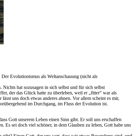
. Der Evolutionismus als Weltanschauung (nicht als
ichts hat sozusagen in sich selbst und für sich selbst
fer, der das Glück hatte zu überleben, weil er „fitter“ war als
r lässt uns doch etwas anderes ahnen. Vor allem scheint es mir,
vorübergehend im Durchgang, im Fluss der Evolution ist.
dass Gott unserem Leben einen Sinn gibt. Er soll uns erschaffen
en. Es sei doch viel schöner, in dem Glauben zu leben, Gott habe uns
 gibt? Einen Gott, der uns sagt, dass wir etwas Besonderes sind, und