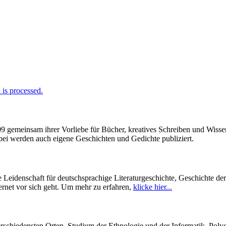
is processed.
009 gemeinsam ihrer Vorliebe für Bücher, kreatives Schreiben und Wiss
enbei werden auch eigene Geschichten und Gedichte publiziert.
Leidenschaft für deutschsprachige Literaturgeschichte, Geschichte de
ernet vor sich geht. Um mehr zu erfahren,
klicke hier...
hiedensten Orten. Studium der Ethnologie und der Informatik. Polygl