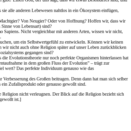
ss sie alle anderen Lebewesen nahtlos in ein Ökosystem einfügen,
n Machtgier? Von Neugier? Oder von Hoffnung? Hoffen wir, dass wir
m Sinne von Lebensart) sind?
o Sapiens. Nicht vergleichbar mit anderen Arten, wissen wir nicht,
.
brauchen, um ein Selbstwertgefühl zu entwickeln. Können wir keinen
wir nicht auch ohne Religion später auf unser Leben zurückblicken
 Sozialsystems gegangen sind?
s die Evolutionstheorie nur noch perfekte Organismen hinterlassen hat
entaufnahme in dem großen Fluss der Evolution” – trägt zur
 viel wert? Das perfekte Individuum genauso wie das
 zur Verbesserung des Großen beitragen. Denn dann hat man sich selber
 ein Zufallsprodukt oder genauso gewollt sind.
Religion nicht verleugnen. Der Blick auf die Religion bezieht sich
ewollt ist.]