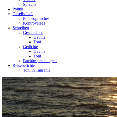
Sprache
Politik
Gesellschaft
Philosophisches
Kontroverses
Schreiben
Geschichten
Davina
Toni
Gedichte
Davina
Toni
Buchbesprechungen
Reiseberichte
Toni in Tansania