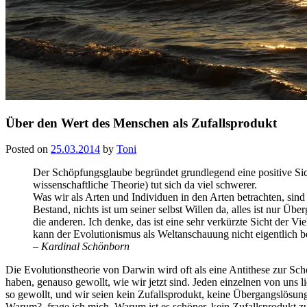
Über den Wert des Menschen als Zufallsprodukt
Posted on
25.03.2014
by
Toni
Der Schöpfungsglaube begründet grundlegend eine positive Sich
wissenschaftliche Theorie) tut sich da viel schwerer.
Was wir als Arten und Individuen in den Arten betrachten, sind
Bestand, nichts ist um seiner selbst Willen da, alles ist nur Üb
die anderen. Ich denke, das ist eine sehr verkürzte Sicht der V
kann der Evolutionismus als Weltanschauung nicht eigentlich b
– Kardinal Schönborn
Die Evolutionstheorie von Darwin wird oft als eine Antithese zur Sch
haben, genauso gewollt, wie wir jetzt sind. Jeden einzelnen von uns l
so gewollt, und wir seien kein Zufallsprodukt, keine Übergangslösun
Warum?, frage ich mich. Warum ist es schöner, kein Zufallsprodukt zu