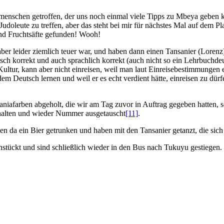
menschen getroffen, der uns noch einmal viele Tipps zu Mbeya geben ko
udoleute zu treffen, aber das steht bei mir für nächstes Mal auf dem 
nd Fruchtsäfte gefunden! Wooh!
er leider ziemlich teuer war, und haben dann einen Tansanier (Lorenz) a
sch korrekt und auch sprachlich korrekt (auch nicht so ein Lehrbuchde
 Kultur, kann aber nicht einreisen, weil man laut Einreisebestimmunge
t dem Deutsch lernen und weil er es echt verdient hätte, einreisen zu
iafarben abgeholt, die wir am Tag zuvor in Auftrag gegeben hatten, 
rhalten und wieder Nummer ausgetauscht
[11]
.
 da ein Bier getrunken und haben mit den Tansanier getanzt, die sich 
stückt und sind schließlich wieder in den Bus nach Tukuyu gestiegen.