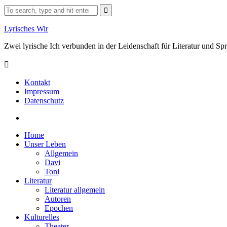
Skip
Search
to
for:
content
Lyrisches Wir
Zwei lyrische Ich verbunden in der Leidenschaft für Literatur und S
Kontakt
Impressum
Datenschutz
Facebook
Home
Unser Leben
Allgemein
Davi
Toni
Literatur
Literatur allgemein
Autoren
Epochen
Kulturelles
Theater