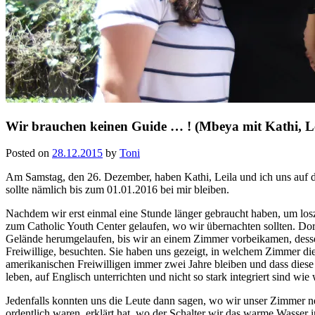
Wir brauchen keinen Guide … ! (Mbeya mit Kathi, L
Posted on
28.12.2015
by
Toni
Am Samstag, den 26. Dezember, haben Kathi, Leila und ich uns au
sollte nämlich bis zum 01.01.2016 bei mir bleiben.
Nachdem wir erst einmal eine Stunde länger gebraucht haben, um l
zum Catholic Youth Center gelaufen, wo wir übernachten sollten. Dor
Gelände herumgelaufen, bis wir an einem Zimmer vorbeikamen, dessen
Freiwillige, besuchten. Sie haben uns gezeigt, in welchem Zimmer die 
amerikanischen Freiwilligen immer zwei Jahre bleiben und dass diese be
leben, auf Englisch unterrichten und nicht so stark integriert sind wie
Jedenfalls konnten uns die Leute dann sagen, wo wir unser Zimmer 
ordentlich waren, erklärt hat, wo der Schalter wir das warme Wasser 