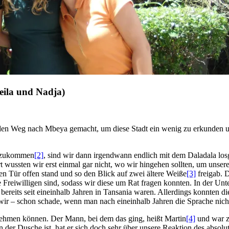
eila und Nadja)
f den Weg nach Mbeya gemacht, um diese Stadt ein wenig zu erkunde
oszukommen
[2]
, sind wir dann irgendwann endlich mit dem Daladala lo
t wussten wir erst einmal gar nicht, wo wir hingehen sollten, um uns
 Tür offen stand und so den Blick auf zwei ältere Weiße
[3]
freigab. D
Freiwilligen sind, sodass wir diese um Rat fragen konnten. In der Unte
reits seit eineinhalb Jahren in Tansania waren. Allerdings konnten die 
 wir – schon schade, wenn man nach eineinhalb Jahren die Sprache nicht v
nehmen können. Der Mann, bei dem das ging, heißt Martin
[4]
und war zi
in der Dusche ist, hat er sich doch sehr über unsere Reaktion des abso