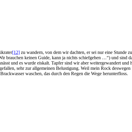
ikrater
[12]
zu wandern, von dem wir dachten, er sei nur eine Stunde zu 
ir brauchen keinen Guide, kann ja nichts schiefgehen …“) und sind da
sst und es wurde eiskalt. Tapfer sind wir aber weitergewandert und h
ngefallen, sehr zur allgemeinen Belustigung. Weil mein Rock deswegen r
m Brackwasser waschen, das durch den Regen die Wege herunterfloss.