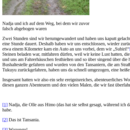
Nadja und ich auf dem Weg, bei dem wir zuvor
falsch abgebogen waren
Zwei Stunden sind wir herumgewandert und haben uns kaputt gelacht, b
eine Stunde dauert. Deshalb haben wir uns entschlossen, wieder zurü
etwa einem Kilometer kam ein Auto an uns vorbei, dem wir „Subiri!“
Steinen beladen war, mitfahren dürfen, weil wir keine Lust hatten, d
und uns am Fahrerhäuschen festhielten und so über singend über die h
Bushaltestelle gefahren und wurden von den Tansaniern, die am Straße
Tukuyu zurückgefahren, haben uns da schnell umgezogen, eine heiß
Insgesamt hatten wir also ein sehr ereignisreiches, abenteuerliches
diesen ganzen Abenteuern und den vielen Malen, die wir fast überfa
[1]
Nadja, die Olle aus Himo (das hat sie selbst gesagt, während ich 
habe.
[2]
Das ist Tansania.
[3]
Wazungu!