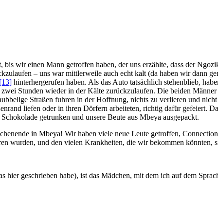
is wir einen Mann getroffen haben, der uns erzählte, dass der Ngozikr
ckzulaufen – uns war mittlerweile auch echt kalt (da haben wir dann g
[13]
hinterhergerufen haben. Als das Auto tatsächlich stehenblieb, haben
ie zwei Stunden wieder in der Kälte zurückzulaufen. Die beiden Männer 
ubbelige Straßen fuhren in der Hoffnung, nichts zu verlieren und nich
nrand liefen oder in ihren Dörfern arbeiteten, richtig dafür gefeiert.
e Schokolade getrunken und unsere Beute aus Mbeya ausgepackt.
 Wochenende in Mbeya! Wir haben viele neue Leute getroffen, Connecti
hren wurden, und den vielen Krankheiten, die wir bekommen könnten, s
das hier geschrieben habe), ist das Mädchen, mit dem ich auf dem Spra