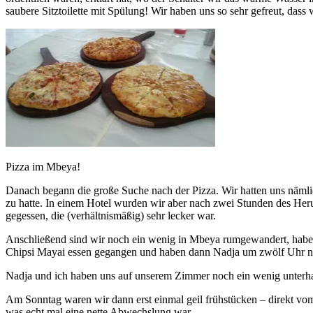
saubere Sitztoilette mit Spülung! Wir haben uns so sehr gefreut, dass 
Pizza im Mbeya!
Danach begann die große Suche nach der Pizza. Wir hatten uns nämlic
zu hatte. In einem Hotel wurden wir aber nach zwei Stunden des He
gegessen, die (verhältnismäßig) sehr lecker war.
Anschließend sind wir noch ein wenig in Mbeya rumgewandert, hab
Chipsi Mayai essen gegangen und haben dann Nadja um zwölf Uhr n
Nadja und ich haben uns auf unserem Zimmer noch ein wenig unterhal
Am Sonntag waren wir dann erst einmal geil frühstücken – direkt v
was echt mal eine nette Abwechslung war.