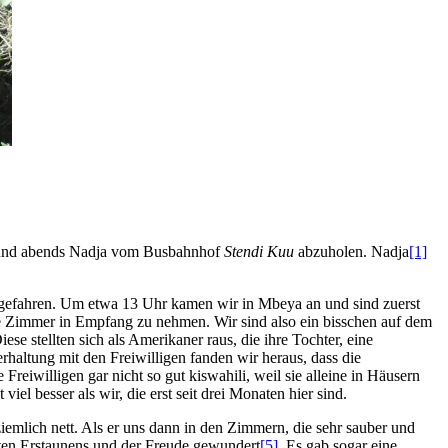
n und abends Nadja vom Busbahnhof
Stendi Kuu
abzuholen. Nadja
[1]
sgefahren. Um etwa 13 Uhr kamen wir in Mbeya an und sind zuerst
ere Zimmer in Empfang zu nehmen. Wir sind also ein bisschen auf dem
iese stellten sich als Amerikaner raus, die ihre Tochter, eine
rhaltung mit den Freiwilligen fanden wir heraus, dass die
Freiwilligen gar nicht so gut kiswahili, weil sie alleine in Häusern
iel besser als wir, die erst seit drei Monaten hier sind.
emlich nett. Als er uns dann in den Zimmern, die sehr sauber und
luten Erstaunens und der Freude gewundert
[5]
. Es gab sogar eine