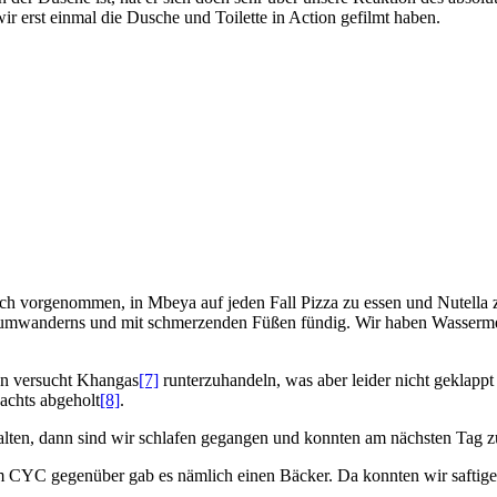
wir erst einmal die Dusche und Toilette in Action gefilmt haben.
h vorgenommen, in Mbeya auf jeden Fall Pizza zu essen und Nutella zu
rumwanderns und mit schmerzenden Füßen fündig. Wir haben Wassermelon
en versucht Khangas
[7]
runterzuhandeln, was aber leider nicht geklap
achts abgeholt
[8]
.
ten, dann sind wir schlafen gegangen und konnten am nächsten Tag zu
om CYC gegenüber gab es nämlich einen Bäcker. Da konnten wir saftige