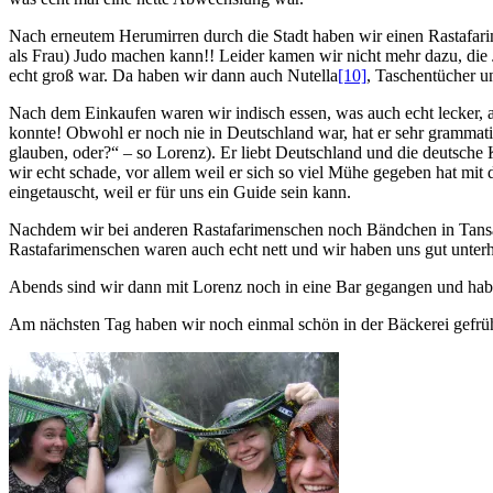
Nach erneutem Herumirren durch die Stadt haben wir einen Rastafari
als Frau) Judo machen kann!! Leider kamen wir nicht mehr dazu, die J
echt groß war. Da haben wir dann auch Nutella
[10]
, Taschentücher u
Nach dem Einkaufen waren wir indisch essen, was auch echt lecker, ab
konnte! Obwohl er noch nie in Deutschland war, hat er sehr grammati
glauben, oder?“ – so Lorenz). Er liebt Deutschland und die deutsche
wir echt schade, vor allem weil er sich so viel Mühe gegeben hat mi
eingetauscht, weil er für uns ein Guide sein kann.
Nachdem wir bei anderen Rastafarimenschen noch Bändchen in Tansan
Rastafarimenschen waren auch echt nett und wir haben uns gut unte
Abends sind wir dann mit Lorenz noch in eine Bar gegangen und haben
Am nächsten Tag haben wir noch einmal schön in der Bäckerei gefrüh