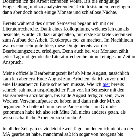
Dozenten ich die Arbeit schreiben wollte. Bis die endgültige
Fragestellung und zu analysierenden Texte feststanden, vergingen
dann aber doch noch einige Monate und schlaflose Nächte.
Bereits während des dritten Semesters begann ich mit der
Literaturrecherche. Dank eines Kolloquiums, welches ich damals
besuchte, wurde ich dazu angehalten, mir erste konkrete Gedanken
zum Aufbau der Arbeit, Textkorpus etc. zu machen. Im Nachhinein
war es eine sehr gute Idee, diese Dinge bereits vor der
Bearbeitungszeit zu erledigen. Denn auch bei vier Monaten zählt
jeder Tag und gerade die Literaturrecherche nimmt einiges an Zeit in
Anspruch.
Meine offizielle Bearbeitungszeit lief ab Mitte August, tatsächlich
kam ich aber erst Ende August zum Arbeiten, da ich zuvor noch
eine Hausarbeit zu Ende schreiben musste. Wie ich
hier
bereits
schrieb, sah mein ursprünglicher Plan vor, im Semester mit den
Hausarbeiten anzufangen, bis Ende August fertig zu sein, zwei
Wochen Verschnaufpause zu haben und dann mit der MA zu
beginnen. So hatte ich nun keine Pause mehr – im Grunde
genommen habe ich also seit Mitte Juli nichts anderes getan, als
wissenschaftliche Arbeiten zu schreiben!
In all der Zeit gab es vielleicht zwei Tage, an denen ich nicht an der
MA gearbeitet habe, manchmal saß ich sogar von morgens bis