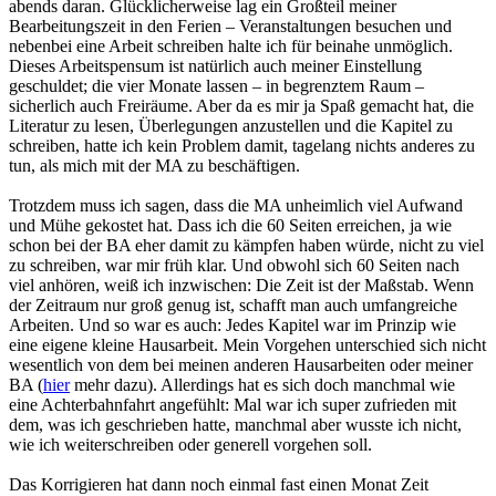
abends daran. Glücklicherweise lag ein Großteil meiner
Bearbeitungszeit in den Ferien – Veranstaltungen besuchen und
nebenbei eine Arbeit schreiben halte ich für beinahe unmöglich.
Dieses Arbeitspensum ist natürlich auch meiner Einstellung
geschuldet; die vier Monate lassen – in begrenztem Raum –
sicherlich auch Freiräume. Aber da es mir ja Spaß gemacht hat, die
Literatur zu lesen, Überlegungen anzustellen und die Kapitel zu
schreiben, hatte ich kein Problem damit, tagelang nichts anderes zu
tun, als mich mit der MA zu beschäftigen.
Trotzdem muss ich sagen, dass die MA unheimlich viel Aufwand
und Mühe gekostet hat. Dass ich die 60 Seiten erreichen, ja wie
schon bei der BA eher damit zu kämpfen haben würde, nicht zu viel
zu schreiben, war mir früh klar. Und obwohl sich 60 Seiten nach
viel anhören, weiß ich inzwischen: Die Zeit ist der Maßstab. Wenn
der Zeitraum nur groß genug ist, schafft man auch umfangreiche
Arbeiten. Und so war es auch: Jedes Kapitel war im Prinzip wie
eine eigene kleine Hausarbeit. Mein Vorgehen unterschied sich nicht
wesentlich von dem bei meinen anderen Hausarbeiten oder meiner
BA (
hier
mehr dazu). Allerdings hat es sich doch manchmal wie
eine Achterbahnfahrt angefühlt: Mal war ich super zufrieden mit
dem, was ich geschrieben hatte, manchmal aber wusste ich nicht,
wie ich weiterschreiben oder generell vorgehen soll.
Das Korrigieren hat dann noch einmal fast einen Monat Zeit