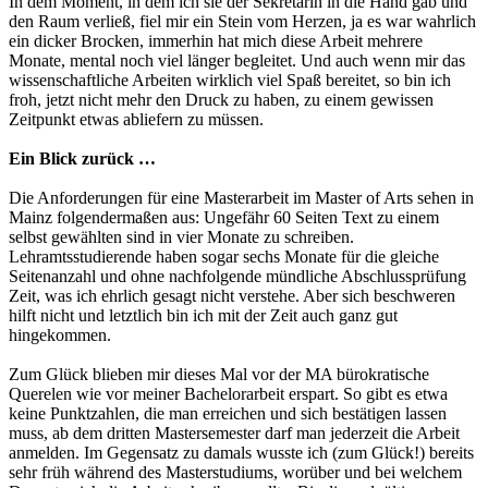
In dem Moment, in dem ich sie der Sekretärin in die Hand gab und
den Raum verließ, fiel mir ein Stein vom Herzen, ja es war wahrlich
ein dicker Brocken, immerhin hat mich diese Arbeit mehrere
Monate, mental noch viel länger begleitet. Und auch wenn mir das
wissenschaftliche Arbeiten wirklich viel Spaß bereitet, so bin ich
froh, jetzt nicht mehr den Druck zu haben, zu einem gewissen
Zeitpunkt etwas abliefern zu müssen.
Ein Blick zurück …
Die Anforderungen für eine Masterarbeit im Master of Arts sehen in
Mainz folgendermaßen aus: Ungefähr 60 Seiten Text zu einem
selbst gewählten sind in vier Monate zu schreiben.
Lehramtsstudierende haben sogar sechs Monate für die gleiche
Seitenanzahl und ohne nachfolgende mündliche Abschlussprüfung
Zeit, was ich ehrlich gesagt nicht verstehe. Aber sich beschweren
hilft nicht und letztlich bin ich mit der Zeit auch ganz gut
hingekommen.
Zum Glück blieben mir dieses Mal vor der MA bürokratische
Querelen wie vor meiner Bachelorarbeit erspart. So gibt es etwa
keine Punktzahlen, die man erreichen und sich bestätigen lassen
muss, ab dem dritten Mastersemester darf man jederzeit die Arbeit
anmelden. Im Gegensatz zu damals wusste ich (zum Glück!) bereits
sehr früh während des Masterstudiums, worüber und bei welchem