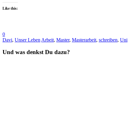
Like this:
0
Davi
,
Unser Leben
Arbeit
,
Master
,
Masterarbeit
,
schreiben
,
Uni
Und was denkst Du dazu?